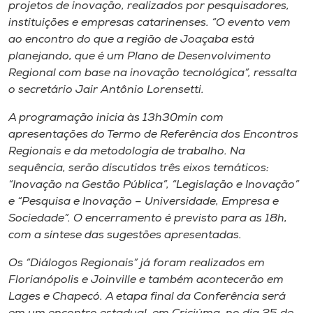
Museu
projetos de inovação, realizados por pesquisadores,
instituições e empresas catarinenses. “O evento vem
ao encontro do que a região de Joaçaba está
Unoesc
planejando, que é um Plano de Desenvolvimento
Store
Regional com base na inovação tecnológica”, ressalta
o secretário Jair Antônio Lorensetti.
A programação inicia às 13h30min com
Selecione
apresentações do Termo de Referência dos Encontros
o idioma
Regionais e da metodologia de trabalho. Na
sequência, serão discutidos três eixos temáticos:
“Inovação na Gestão Pública”, “Legislação e Inovação”
e “Pesquisa e Inovação – Universidade, Empresa e
A+
Sociedade”. O encerramento é previsto para as 18h,
A-
com a síntese das sugestões apresentadas.
Os “Diálogos Regionais” já foram realizados em
Florianópolis e Joinville e também acontecerão em
Lages e Chapecó. A etapa final da Conferência será