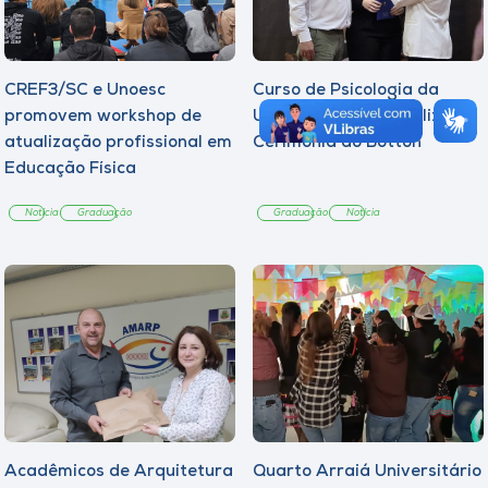
CREF3/SC e Unoesc
Curso de Psicologia da
promovem workshop de
Unoesc Joaçaba realiza 2ª
atualização profissional em
Cerimônia do Botton
Educação Física
Notícia
Graduação
Graduação
Notícia
Acadêmicos de Arquitetura
Quarto Arraiá Universitário