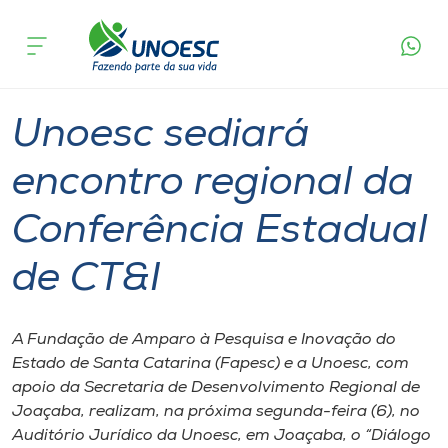
Página
O que
Unoesc sediará encontro regional da
inicial
acontece
Conferência Estadual de CT&I
Cursos
Graduação
Joaçaba
Onde estamos
Unoesc sediará
Pesquisa
encontro regional da
Conferência Estadual
Atendimento ao Estudante
de CT&I
Portal de Ensino
A Fundação de Amparo à Pesquisa e Inovação do
A
Estado de Santa Catarina (Fapesc) e a Unoesc, com
Unoesc
apoio da Secretaria de Desenvolvimento Regional de
Joaçaba, realizam, na próxima segunda-feira (6), no
Internacionalização
Auditório Jurídico da Unoesc, em Joaçaba, o “Diálogo