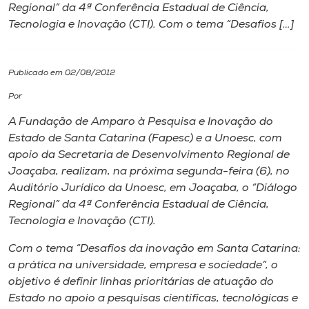
Regional” da 4ª Conferência Estadual de Ciência,
Tecnologia e Inovação (CTI). Com o tema “Desafios […]
I.nova
Diplomados
Publicado em 02/08/2012
Por
Cultura
A Fundação de Amparo à Pesquisa e Inovação do
Estado de Santa Catarina (Fapesc) e a Unoesc, com
CPA
apoio da Secretaria de Desenvolvimento Regional de
Joaçaba, realizam, na próxima segunda-feira (6), no
Auditório Jurídico da Unoesc, em Joaçaba, o “Diálogo
Biblioteca
Regional” da 4ª Conferência Estadual de Ciência,
Tecnologia e Inovação (CTI).
Editora
Com o tema “Desafios da inovação em Santa Catarina:
a prática na universidade, empresa e sociedade”, o
Rádio
objetivo é definir linhas prioritárias de atuação do
Estado no apoio a pesquisas científicas, tecnológicas e