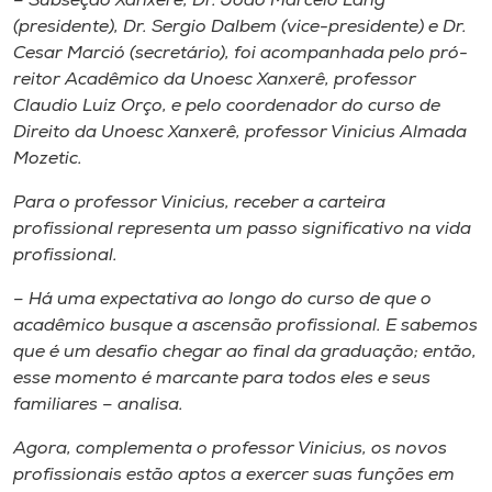
– Subseção Xanxerê, Dr. João Marcelo Lang
Museu
(presidente), Dr. Sergio Dalbem (vice-presidente) e Dr.
Cesar Marció (secretário), foi acompanhada pelo pró-
Unoesc
reitor Acadêmico da Unoesc Xanxerê, professor
Store
Claudio Luiz Orço, e pelo coordenador do curso de
Direito da Unoesc Xanxerê, professor Vinicius Almada
Mozetic.
Para o professor Vinicius, receber a carteira
Selecione
o idioma
profissional representa um passo significativo na vida
profissional.
– Há uma expectativa ao longo do curso de que o
A+
acadêmico busque a ascensão profissional. E sabemos
A-
que é um desafio chegar ao final da graduação; então,
esse momento é marcante para todos eles e seus
familiares – analisa.
Agora, complementa o professor Vinicius, os novos
profissionais estão aptos a exercer suas funções em