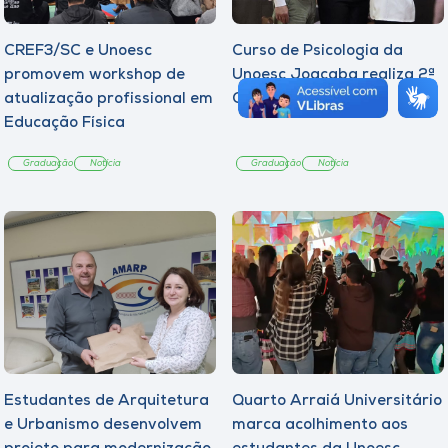
CREF3/SC e Unoesc
Curso de Psicologia da
promovem workshop de
Unoesc Joaçaba realiza 2ª
atualização profissional em
Cerimônia do Botton
Educação Física
Graduação
Notícia
Graduação
Notícia
Estudantes de Arquitetura
Quarto Arraiá Universitário
e Urbanismo desenvolvem
marca acolhimento aos