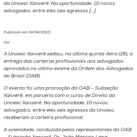
da Unoesc Xanxerê. Na oportunidade, 10 novos
advogados, entre eles seis egressos […]
I.nova
Diplomados
Publicado em 19/04/2013
Por
Cultura
A Unoesc Xanxerê sediou, na última quinta-feira (18), a
entrega das carteiras profissionais aos advogados
CPA
aprovados no último exame da Ordem dos Advogados
do Brasil (OAB).
Biblioteca
O evento foi uma promoção da OAB – Subseção
Xanxerê, em parceria com o curso de Direito da
Unoesc Xanxerê. Na oportunidade, 10 novos
Editora
advogados, entre eles seis egressos da Unoesc,
receberam a carteira profissional.
Rádio
A solenidade, conduzida pelos representantes da OAB