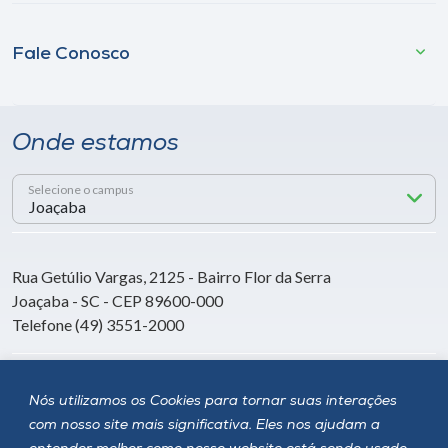
Fale Conosco
Onde estamos
Selecione o campus
Rua Getúlio Vargas, 2125 - Bairro Flor da Serra
Joaçaba - SC - CEP 89600-000
Telefone (49) 3551-2000
Siga a Unoesc
Nós utilizamos os Cookies para tornar suas interações
com nosso site mais significativa. Eles nos ajudam a