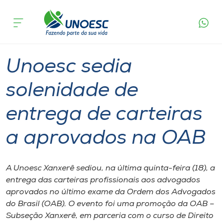
Página
O que
Unoesc sedia solenidade de entrega de
inicial
acontece
carteiras a aprovados na OAB
Cursos
Graduação
Xanxerê
Onde estamos
Unoesc sedia
Pesquisa
solenidade de
entrega de carteiras
Atendimento ao Estudante
a aprovados na OAB
Portal de Ensino
A Unoesc Xanxerê sediou, na última quinta-feira (18), a
A
entrega das carteiras profissionais aos advogados
Unoesc
aprovados no último exame da Ordem dos Advogados
do Brasil (OAB). O evento foi uma promoção da OAB –
Internacionalização
Subseção Xanxerê, em parceria com o curso de Direito