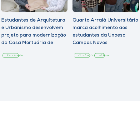
Estudantes de Arquitetura
Quarto Arraiá Universitário
e Urbanismo desenvolvem
marca acolhimento aos
projeto para modernização
estudantes da Unoesc
da Casa Mortuária de
Campos Novos
Tangará
Graduação
Graduação
Notícia