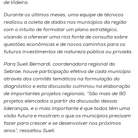
Museu
de Videira.
Durante os últimos meses, uma equipe de técnicos
Unoesc
realizou a coleta de dados nos municípios da região
Store
com o intuito de formatar um plano estratégico,
visando a oferecer uma rica fonte de consulta sobre
questões econômicas e de novos caminhos para os
futuros investimentos de natureza pública ou privada.
Selecione
o idioma
Para Sueli Bernardi, coordenadora regional do
Sebrae, houve participação efetiva de cada município
através dos comitês temáticos na formulação do
diagnóstico e esta discussão culminou na elaboração
A+
de importantes projetos regionais. “São mais de 90
A-
projetos elencados a partir da discussão dessas
lideranças, e o mais importante é que todos têm uma
visão futura e mostram o que os municípios precisam
fazer para crescer e se desenvolver nos próximos
anos”, ressaltou Sueli.