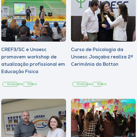
CREF3/SC e Unoesc
Curso de Psicologia da
promovem workshop de
Unoesc Joaçaba realiza 2ª
atualização profissional em
Cerimônia do Botton
Educação Física
Graduação
Notícia
Graduação
Notícia