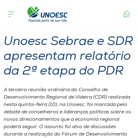
Página
O que
Unoesc Sebrae e SDR apresentam relatório
inicial
acontece
da 2ª etapa do PDR
Cursos
Graduação
Onde estamos
Unoesc Sebrae e SDR
Pesquisa
apresentam relatório
da 2ª etapa do PDR
Atendimento ao Estudante
Portal de Ensino
A terceira reunião ordinária do Conselho de
Desenvolvimento Regional de Videira (CDR) realizada
nesta quinta-feira (10), na Unoesc, foi marcada pelo
A
debate de conselheiros e lideranças políticas sobre os
Unoesc
novos direcionamentos que a economia regional
poderá seguir. O assunto foi alvo de discussões
Internacionalização
durante a realização do Fórum de Desenvolvimento