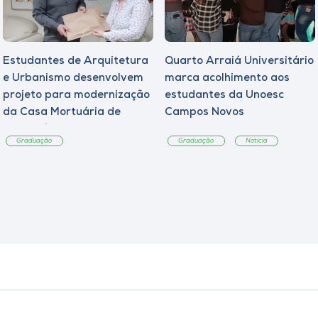
Estudantes de Arquitetura
Quarto Arraiá Universitário
e Urbanismo desenvolvem
marca acolhimento aos
projeto para modernização
estudantes da Unoesc
da Casa Mortuária de
Campos Novos
Tangará
Graduação
Graduação
Notícia