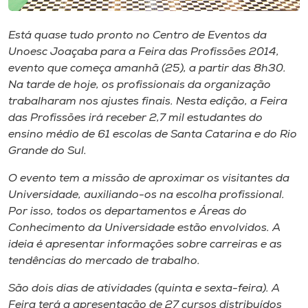
Museu
Está quase tudo pronto no Centro de Eventos da
Unoesc
Unoesc Joaçaba para a Feira das Profissões 2014,
Store
evento que começa amanhã (25), a partir das 8h30.
Na tarde de hoje, os profissionais da organização
trabalharam nos ajustes finais. Nesta edição, a Feira
das Profissões irá receber 2,7 mil estudantes do
Selecione
ensino médio de 61 escolas de Santa Catarina e do Rio
o idioma
Grande do Sul.
O evento tem a missão de aproximar os visitantes da
Universidade, auxiliando-os na escolha profissional.
A+
Por isso, todos os departamentos e Áreas do
A-
Conhecimento da Universidade estão envolvidos. A
ideia é apresentar informações sobre carreiras e as
tendências do mercado de trabalho.
São dois dias de atividades (quinta e sexta-feira). A
Feira terá a apresentação de 27 cursos distribuídos