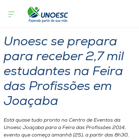
Página
O que
Unoesc se prepara para receber 2,7 mil estud
inicial
acontece
das Profissões em Joaçaba
Cursos
Graduação
Geral
Joaçaba
Onde estamos
Unoesc se prepara
Pesquisa
para receber 2,7 mil
estudantes na Feira
Atendimento ao Estudante
das Profissões em
Portal de Ensino
Joaçaba
A
Unoesc
Está quase tudo pronto no Centro de Eventos da
Unoesc Joaçaba para a Feira das Profissões 2014,
Internacionalização
evento que começa amanhã (25), a partir das 8h30.