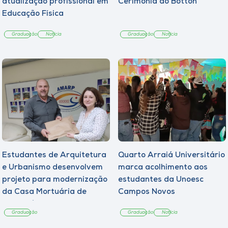
atualização profissional em
Cerimônia do Botton
Educação Física
Graduação
Notícia
Graduação
Notícia
Estudantes de Arquitetura
Quarto Arraiá Universitário
e Urbanismo desenvolvem
marca acolhimento aos
projeto para modernização
estudantes da Unoesc
da Casa Mortuária de
Campos Novos
Tangará
Graduação
Graduação
Notícia