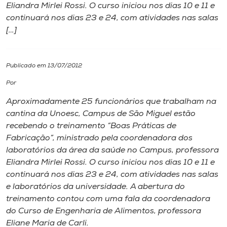
Eliandra Mirlei Rossi. O curso iniciou nos dias 10 e 11 e
continuará nos dias 23 e 24, com atividades nas salas
I.nova
[…]
Diplomados
Publicado em 13/07/2012
Cultura
Por
Aproximadamente 25 funcionários que trabalham na
CPA
cantina da Unoesc, Campus de São Miguel estão
recebendo o treinamento “Boas Práticas de
Fabricação”, ministrado pela coordenadora dos
Biblioteca
laboratórios da área da saúde no Campus, professora
Eliandra Mirlei Rossi. O curso iniciou nos dias 10 e 11 e
Editora
continuará nos dias 23 e 24, com atividades nas salas
e laboratórios da universidade. A abertura do
treinamento contou com uma fala da coordenadora
Rádio
do Curso de Engenharia de Alimentos, professora
Eliane Maria de Carli.