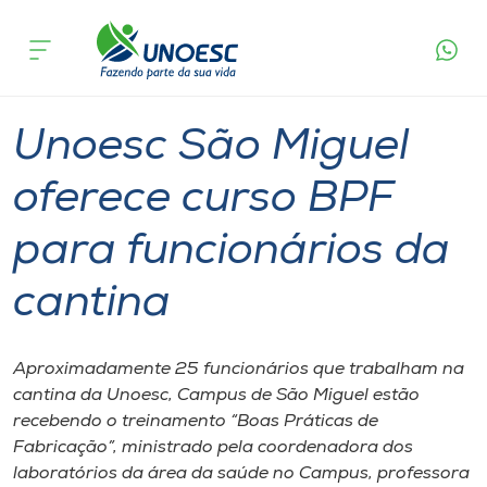
Página
O que
Unoesc São Miguel oferece curso BPF para
inicial
acontece
funcionários da cantina
Cursos
Graduação
São Miguel do Oeste
Onde estamos
Unoesc São Miguel
Pesquisa
oferece curso BPF
para funcionários da
Atendimento ao Estudante
cantina
Portal de Ensino
Aproximadamente 25 funcionários que trabalham na
A
cantina da Unoesc, Campus de São Miguel estão
Unoesc
recebendo o treinamento “Boas Práticas de
Fabricação”, ministrado pela coordenadora dos
Internacionalização
laboratórios da área da saúde no Campus, professora