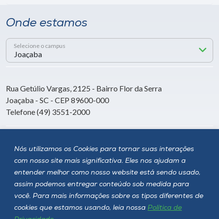
Onde estamos
Selecione o campus
Rua Getúlio Vargas, 2125 - Bairro Flor da Serra
Joaçaba - SC - CEP 89600-000
Telefone (49) 3551-2000
Siga a Unoesc
Nós utilizamos os Cookies para tornar suas interações
com nosso site mais significativa. Eles nos ajudam a
entender melhor como nosso website está sendo usado,
assim podemos entregar conteúdo sob medida para
você. Para mais informações sobre os tipos diferentes de
cookies que estamos usando, leia nossa
Política de