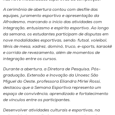
Museu
A cerimônia de abertura contou com desfile das
equipes, juramento esportivo e apresentação da
Unoesc
Afrodesmo, marcando o início das atividades com
Store
integração, entusiasmo e espírito esportivo. Ao longo
da semana, os estudantes participam de disputas em
nove modalidades esportivas, sendo: futsal, voleibol,
tênis de mesa, xadrez, dominó, truco, e-sports, karaokê
Selecione
e corrida de revezamento, além de momentos de
o idioma
integração entre os cursos.
Durante a abertura, a Diretora de Pesquisa, Pós-
graduação, Extensão e Inovação da Unoesc São
A+
Miguel do Oeste, professora Eliandra Mirlei Rossi,
A-
destacou que a Semana Esportiva representa um
espaço de convivência, aprendizado e fortalecimento
de vínculos entre os participantes.
Desenvolver atividades culturais e esportivas, na