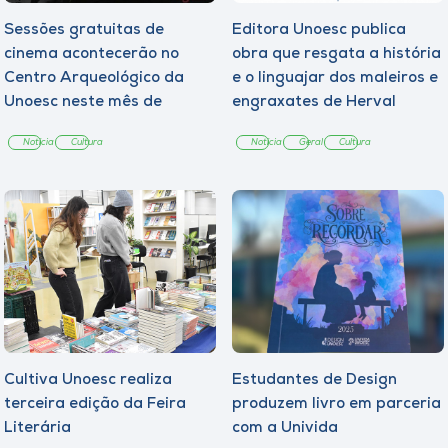
Sessões gratuitas de
Editora Unoesc publica
cinema acontecerão no
obra que resgata a história
Centro Arqueológico da
e o linguajar dos maleiros e
Unoesc neste mês de
engraxates de Herval
agosto
d’Oeste
Notícia
Cultura
Notícia
Geral
Cultura
Cultiva Unoesc realiza
Estudantes de Design
terceira edição da Feira
produzem livro em parceria
Literária
com a Univida