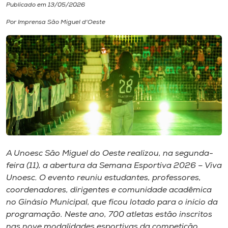
Publicado em 13/05/2026
I.nova
Por Imprensa São Miguel d'Oeste
Diplomados
Cultura
CPA
Biblioteca
A Unoesc São Miguel do Oeste realizou, na segunda-
feira (11), a abertura da Semana Esportiva 2026 – Viva
Editora
Unoesc. O evento reuniu estudantes, professores,
coordenadores, dirigentes e comunidade acadêmica
no Ginásio Municipal, que ficou lotado para o início da
Rádio
programação. Neste ano, 700 atletas estão inscritos
nas nove modalidades esportivas da competição.