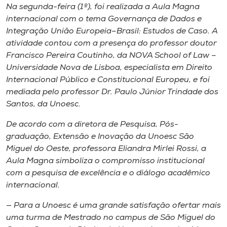
Museu
Na segunda-feira (1º), foi realizada a Aula Magna
internacional com o tema
Governança de Dados e
Integração União Europeia–Brasil: Estudos de Caso
. A
Unoesc
atividade contou com a presença do professor doutor
Store
Francisco Pereira Coutinho, da NOVA
School of Law
–
Universidade Nova de Lisboa, especialista em Direito
Internacional Público e Constitucional Europeu, e foi
mediada pelo professor Dr. Paulo Júnior Trindade dos
Selecione
Santos, da Unoesc.
o idioma
De acordo com a diretora de Pesquisa, Pós-
graduação, Extensão e Inovação da Unoesc São
Miguel do Oeste, professora Eliandra Mirlei Rossi, a
A+
Aula Magna simboliza o compromisso institucional
A-
com a pesquisa de excelência e o diálogo acadêmico
internacional.
— Para a Unoesc é uma grande satisfação ofertar mais
uma turma de Mestrado no campus de São Miguel do