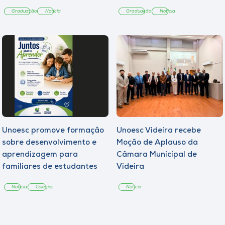
Graduação
Notícia
Graduação
Notícia
Unoesc promove formação
Unoesc Videira recebe
sobre desenvolvimento e
Moção de Aplauso da
aprendizagem para
Câmara Municipal de
familiares de estudantes
Videira
dos Colégios
Notícia
Colégios
Notícia