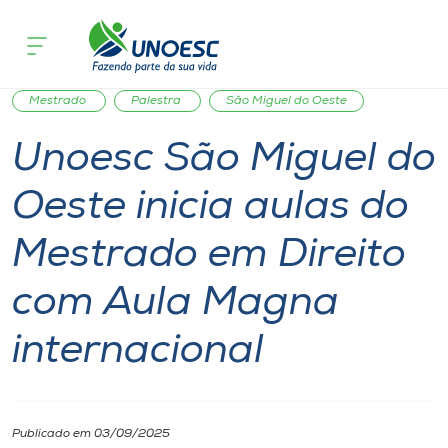
Página inicial
O que acontece
Unoesc São Miguel do Oeste inicia au
Cursos
Notícia
Notícia de evento
International
Onde estamos
Mestrado
Palestra
São Miguel do Oeste
Unoesc São Miguel do
Pesquisa
Oeste inicia aulas do
Atendimento ao Estudante
Mestrado em Direito
Portal de Ensino
com Aula Magna
internacional
A
Unoesc
Internacionalização
Publicado em 03/09/2025