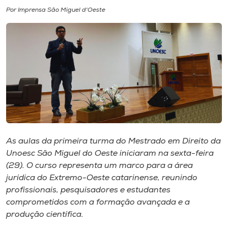
Por Imprensa São Miguel d'Oeste
I.nova
Diplomados
Cultura
CPA
As aulas da primeira turma do Mestrado em Direito da
Biblioteca
Unoesc São Miguel do Oeste iniciaram na sexta-feira
(29). O curso representa um marco para a área
Editora
jurídica do Extremo-Oeste catarinense, reunindo
profissionais, pesquisadores e estudantes
comprometidos com a formação avançada e a
Rádio
produção científica.