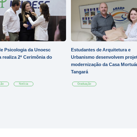
e Psicologia da Unoesc
Estudantes de Arquitetura e
 realiza 2ª Cerimônia do
Urbanismo desenvolvem projet
modernização da Casa Mortuár
Tangará
ção
Notícia
Graduação