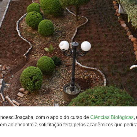
 Unoesc Joaçaba, com o apoio do curso de
Ciências Biológicas
,
em ao encontro à solicitação feita pelos acadêmicos que pedi