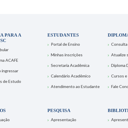
A PARA A
ESTUDANTES
DIPLOM
SC
Portal de Ensino
Consulta
bular
Minhas inscrições
Atualize
ema ACAFE
Secretaria Acadêmica
Diploma D
 ingressar
Calendário Acadêmico
Cursos e
s de Estudo
Atendimento ao Estudante
Fale Con
OS
PESQUISA
BIBLIO
uação
Apresentação
Apresen