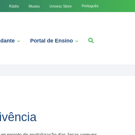
Português
Rádio
Museu
Unoesc Store
udante
Portal de Ensino
ivência
um projeto de revitalização das áreas comuns