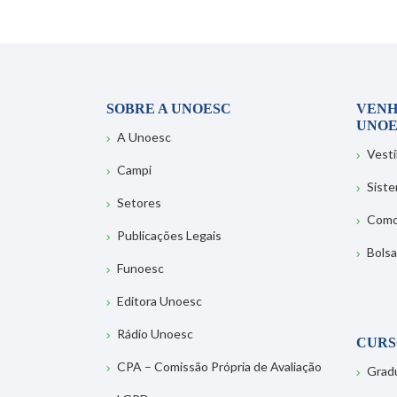
SOBRE A UNOESC
VENH
UNOE
A Unoesc
Vesti
Campi
Sist
Setores
Como
Publicações Legais
Bolsa
Funoesc
Editora Unoesc
Rádio Unoesc
CURS
CPA – Comissão Própria de Avaliação
Grad