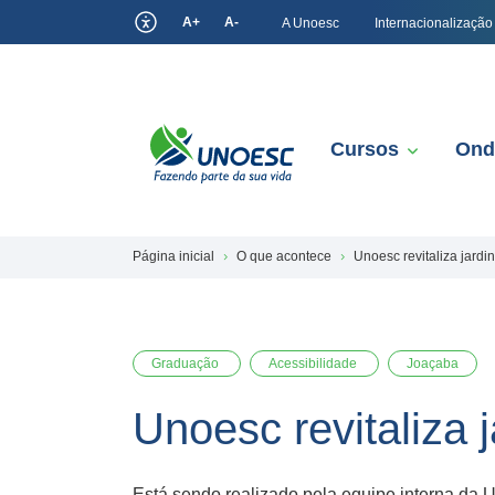
A+
A-
A Unoesc
Internacionalização
Cursos
Ond
Página inicial
O que acontece
Unoesc revitaliza jardi
Graduação
Acessibilidade
Joaçaba
Unoesc revitaliza 
Está sendo realizado pela equipe interna da 