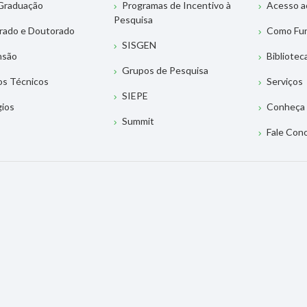
Graduação
Programas de Incentivo à
Acesso a
Pesquisa
rado e Doutorado
Como Fu
SISGEN
nsão
Bibliotec
Grupos de Pesquisa
os Técnicos
Serviços
SIEPE
gios
Conheça 
Summit
Fale Con