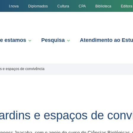
I.nova
Diplomados
Cultura
CPA
Biblioteca
Editora
e estamos
Pesquisa
Atendimento ao Est
ns e espaços de convivência
jardins e espaços de conv
Unoesc Joaçaba, com o apoio do curso de Ciências Biológicas, 