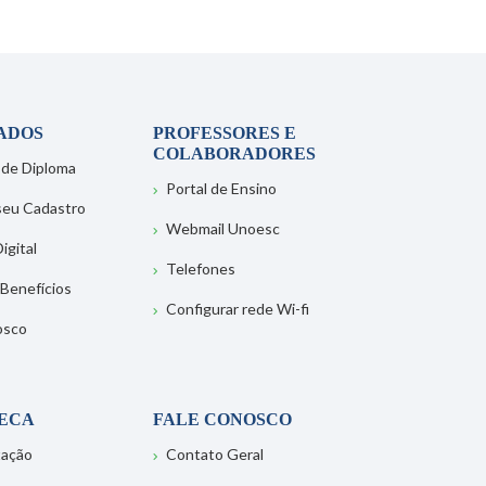
ADOS
PROFESSORES E
COLABORADORES
 de Diploma
Portal de Ensino
 seu Cadastro
Webmail Unoesc
igital
Telefones
 Benefícios
Configurar rede Wi-fi
osco
TECA
FALE CONOSCO
tação
Contato Geral