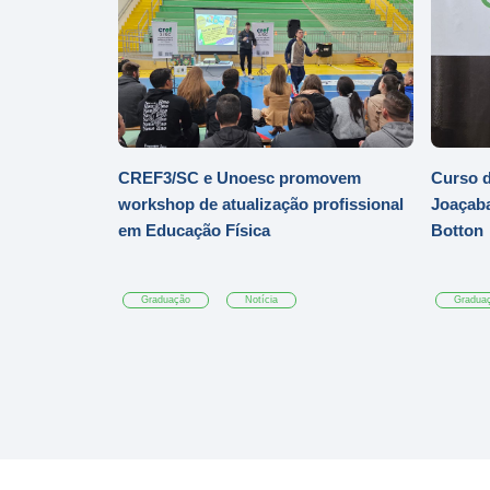
CREF3/SC e Unoesc promovem
Curso d
workshop de atualização profissional
Joaçaba
em Educação Física
Botton
Graduação
Notícia
Gradua