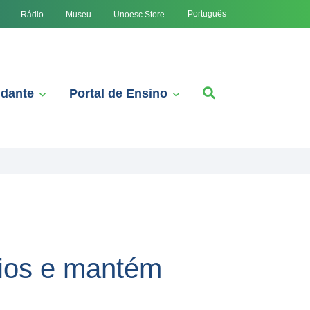
Português
Rádio
Museu
Unoesc Store
udante
Portal de Ensino
gios e mantém