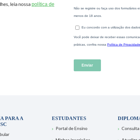
hes, leia nossa
política de
A PARA A
ESTUDANTES
DIPLOM
SC
Portal de Ensino
Consulta
bular
Minhas inscrições
Atualize