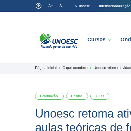
A+
A-
A Unoesc
Internacionalização
Cursos
Ond
Página inicial
O que acontece
Unoesc retoma atividad
Graduação
Ensino
Aulas
Unoesc retoma ati
aulas teóricas de