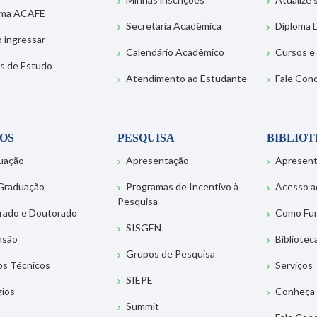
ema ACAFE
Secretaria Acadêmica
Diploma D
 ingressar
Calendário Acadêmico
Cursos e
s de Estudo
Atendimento ao Estudante
Fale Con
OS
PESQUISA
BIBLIO
uação
Apresentação
Apresen
Graduação
Programas de Incentivo à
Acesso a
Pesquisa
rado e Doutorado
Como Fu
SISGEN
nsão
Bibliotec
Grupos de Pesquisa
os Técnicos
Serviços
SIEPE
gios
Conheça 
Summit