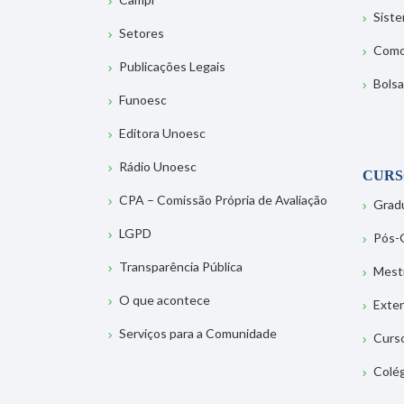
Sist
Setores
Como
Publicações Legais
Bolsa
Funoesc
Editora Unoesc
Rádio Unoesc
CURS
CPA – Comissão Própria de Avaliação
Grad
LGPD
Pós-
Transparência Pública
Mest
O que acontece
Exte
Serviços para a Comunidade
Curs
Colé