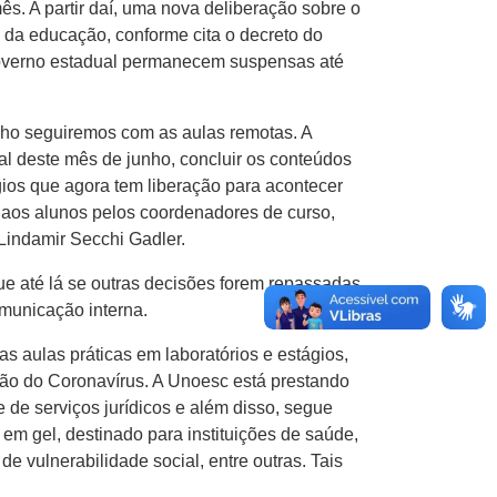
ês. A partir daí, uma nova deliberação sobre o
e da educação, conforme cita o decreto do
Governo estadual permanecem suspensas até
nho seguiremos com as aulas remotas. A
nal deste mês de junho, concluir os conteúdos
gios que agora tem liberação para acontecer
 aos alunos pelos coordenadores de curso,
Lindamir Secchi Gadler.
ue até lá se outras decisões forem repassadas
municação interna.
 aulas práticas em laboratórios e estágios,
ção do Coronavírus. A Unoesc está prestando
e de serviços jurídicos e além disso, segue
m gel, destinado para instituições de saúde,
vulnerabilidade social, entre outras. Tais