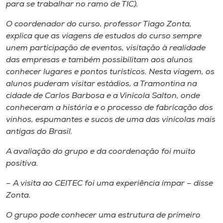
Museu
para se trabalhar no ramo de TIC).
O coordenador do curso, professor Tiago Zonta,
Unoesc
explica que as viagens de estudos do curso sempre
Store
unem participação de eventos, visitação à realidade
das empresas e também possibilitam aos alunos
conhecer lugares e pontos turísticos.
Nesta viagem, os
alunos puderam visitar estádios, a Tramontina na
Selecione
cidade de Carlos Barbosa e a Vinícola Salton, onde
o idioma
conheceram a história e o processo de fabricação dos
vinhos, espumantes e sucos de uma das vinícolas mais
antigas do Brasil.
A+
A avaliação do grupo e da coordenação foi muito
A-
positiva.
– A visita ao CEITEC foi uma experiência ímpar – disse
Zonta.
O grupo pode conhecer uma estrutura de primeiro