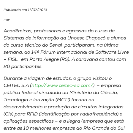
Publicado em 11/07/2013
I.nova
Por
Diplomados
Acadêmicos, professores e egressos do curso de
Sistemas de Informação da Unoesc Chapecó e alunos
do curso técnico do Senai participaram, na última
Cultura
semana, do 14º Fórum Internacional de Software Livre
– FISL, em Porto Alegre (RS). A caravana contou com
CPA
20 participantes.
Durante a viagem de estudos, o grupo visitou o
Biblioteca
CEITEC S.A (
http://www.ceitec-sa.com/
) – empresa
pública federal vinculada ao Ministério da Ciência,
Tecnologia e Inovação (MCTI) focada no
Editora
desenvolvimento e produção de circuitos integrados
(CIs) para RFID (identificação por radiofreqüência) e
Rádio
aplicações específicas – e a Ilegra (empresa que está
entre as 10 melhores empresas do Rio Grande do Sul