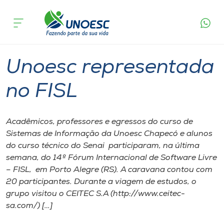
Página inicial
O que acontece
Unoesc representada no FISL
Cursos
Graduação
Chapecó
Onde estamos
Unoesc representada
Pesquisa
no FISL
Atendimento ao Estudante
Acadêmicos, professores e egressos do curso de
Sistemas de Informação da Unoesc Chapecó e alunos
Portal de Ensino
do curso técnico do Senai participaram, na última
semana, do 14º Fórum Internacional de Software Livre
– FISL, em Porto Alegre (RS). A caravana contou com
A
20 participantes. Durante a viagem de estudos, o
Unoesc
grupo visitou o CEITEC S.A (http://www.ceitec-
sa.com/) […]
Internacionalização