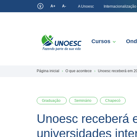
A+
A-
A Unoesc
Internacionalização
Cursos
Ond
Página inicial
O que acontece
Unoesc receberá em 201
Graduação
Seminário
Chapecó
Unoesc receberá e
universidades int