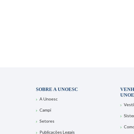
SOBRE A UNOESC
VENH
UNOE
A Unoesc
Vesti
Campi
Sist
Setores
Como
Publicações Legais