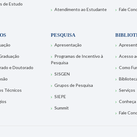
s de Estudo
Atendimento ao Estudante
Fale Con
OS
PESQUISA
BIBLIO
uação
Apresentação
Apresen
Graduação
Programas de Incentivo à
Acesso a
Pesquisa
rado e Doutorado
Como Fu
SISGEN
nsão
Bibliotec
Grupos de Pesquisa
os Técnicos
Serviços
SIEPE
gios
Conheça 
Summit
Fale Con