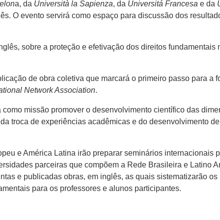
elon
a, da
Università la Sapienza
, da
Universitá Francesa
e da
glês. O evento servirá como espaço para discussão dos resul
nglês, sobre a proteção e efetivação dos direitos fundamentais
blicação de obra coletiva que marcará o primeiro passo para a 
tional Network Association
.
 como missão promover o desenvolvimento científico das dimens
 da troca de experiências acadêmicas e do desenvolvimento de 
opeu e América Latina irão preparar seminários internacionais 
sidades parceiras que compõem a Rede Brasileira e Latino A
tas e publicadas obras, em inglês, as quais sistematizarão os 
amentais para os professores e alunos participantes.