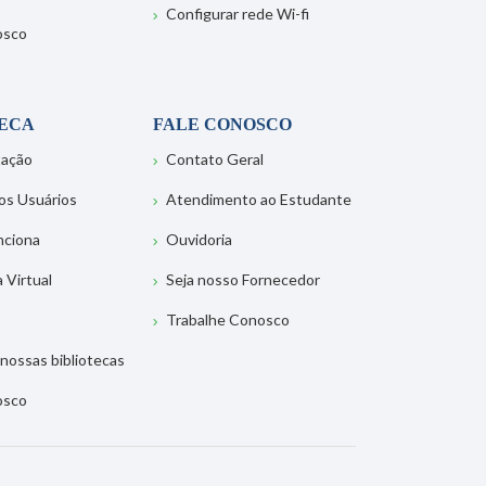
Configurar rede Wi-fi
osco
TECA
FALE CONOSCO
tação
Contato Geral
os Usuários
Atendimento ao Estudante
nciona
Ouvidoria
a Virtual
Seja nosso Fornecedor
Trabalhe Conosco
nossas bibliotecas
osco