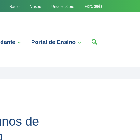
Português
Rádio
Museu
Unoesc Store
udante
Portal de Ensino
unos de
o