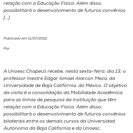
relação com a Educação Física. Além disso,
possibilitará o desenvolvimento de futuros convênios
I.nova
[…]
Diplomados
Publicado em 11/07/2012
Cultura
Por
CPA
A Unoesc Chapecó recebe, nesta sexta-feira, dia 13, o
professor mestre Edgar Ismael Alarcon Meza, da
Biblioteca
Universidade de Baja Califórnia, do México. O objetivo
da visita é a consolidação da Mobilidade Acadêmica
para as linhas de pesquisa da instituição que têm
Editora
relação com a Educação Física. Além disso,
possibilitará o desenvolvimento de futuros convênios
Rádio
bilaterais entre os demais cursos da Universidad
Autónoma da Baja California e da Unoesc.