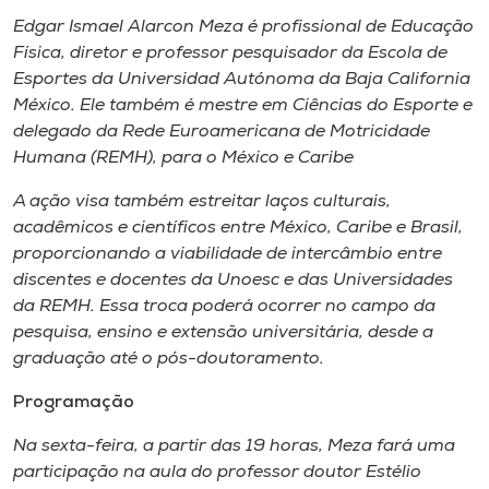
Museu
Edgar Ismael Alarcon Meza é profissional de Educação
Física, diretor e professor pesquisador da Escola de
Unoesc
Esportes da Universidad Autónoma da Baja California
Store
México. Ele também é mestre em Ciências do Esporte e
delegado da Rede Euroamericana de Motricidade
Humana (REMH), para o México e Caribe
A ação visa também estreitar laços culturais,
Selecione
o idioma
acadêmicos e científicos entre México, Caribe e Brasil,
proporcionando a viabilidade de intercâmbio entre
discentes e docentes da Unoesc e das Universidades
da REMH. Essa troca poderá ocorrer no campo da
A+
pesquisa, ensino e extensão universitária, desde a
A-
graduação até o pós-doutoramento.
Programação
Na sexta-feira, a partir das 19 horas, Meza fará uma
participação na aula do professor doutor Estélio