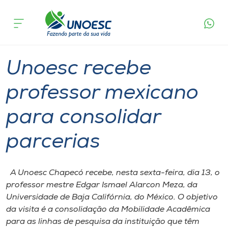
Página
O que
Unoesc recebe professor mexicano para
inicial
acontece
consolidar parcerias
Cursos
Graduação
Chapecó
Onde estamos
Unoesc recebe
Pesquisa
professor mexicano
para consolidar
Atendimento ao Estudante
parcerias
Portal de Ensino
A Unoesc Chapecó recebe, nesta sexta-feira, dia 13, o
A
professor mestre Edgar Ismael Alarcon Meza, da
Unoesc
Universidade de Baja Califórnia, do México. O objetivo
da visita é a consolidação da Mobilidade Acadêmica
Internacionalização
para as linhas de pesquisa da instituição que têm