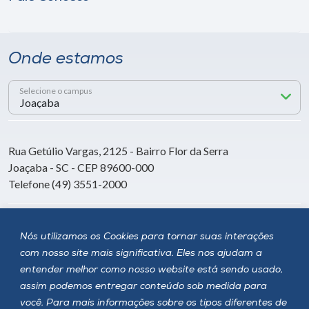
Onde estamos
Selecione o campus
Rua Getúlio Vargas, 2125 - Bairro Flor da Serra
Joaçaba - SC - CEP 89600-000
Telefone (49) 3551-2000
Siga a Unoesc
Nós utilizamos os Cookies para tornar suas interações
com nosso site mais significativa. Eles nos ajudam a
entender melhor como nosso website está sendo usado,
assim podemos entregar conteúdo sob medida para
você. Para mais informações sobre os tipos diferentes de