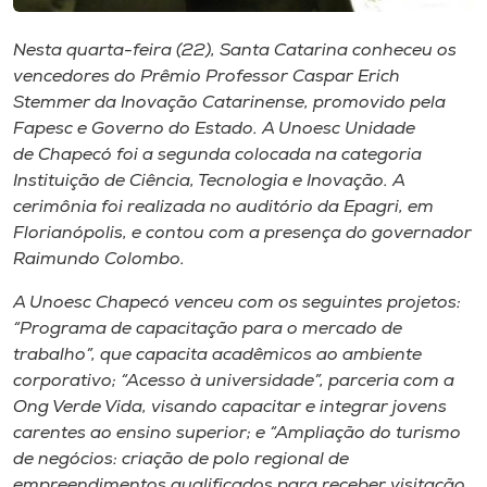
Museu
Nesta quarta-feira (22), Santa Catarina conheceu os
Unoesc
vencedores do Prêmio Professor Caspar Erich
Stemmer da Inovação Catarinense, promovido pela
Store
Fapesc e Governo do Estado. A Unoesc Unidade
de Chapecó foi a segunda colocada na categoria
Instituição de Ciência, Tecnologia e Inovação. A
cerimônia foi realizada no auditório da Epagri, em
Selecione
o idioma
Florianópolis, e contou com a presença do governador
Raimundo Colombo.
A Unoesc Chapecó venceu com os seguintes projetos:
A+
“Programa de capacitação para o mercado de
A-
trabalho”, que capacita acadêmicos ao ambiente
corporativo; “Acesso à universidade”, parceria com a
Ong Verde Vida, visando capacitar e integrar jovens
carentes ao ensino superior; e “Ampliação do turismo
de negócios: criação de polo regional de
empreendimentos qualificados para receber visitação