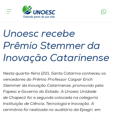
Página
O que
Unoesc recebe Prêmio Stemmer da
inicial
acontece
Inovação Catarinense
Cursos
Graduação
Chapecó
Onde estamos
Unoesc recebe
Pesquisa
Prêmio Stemmer da
Inovação Catarinense
Atendimento ao Estudante
Portal de Ensino
Nesta quarta-feira (22), Santa Catarina conheceu os
vencedores do Prêmio Professor Caspar Erich
Stemmer da Inovação Catarinense, promovido pela
A
Fapesc e Governo do Estado. A Unoesc Unidade
Unoesc
de Chapecó foi a segunda colocada na categoria
Instituição de Ciência, Tecnologia e Inovação. A
Internacionalização
cerimônia foi realizada no auditório da Epagri, em