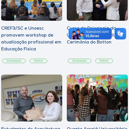
CREF3/SC e Unoesc
Curso de Psicologia da
promovem workshop de
Unoesc Joaçaba realiza 2ª
atualização profissional em
Cerimônia do Botton
Educação Física
Graduação
Notícia
Graduação
Notícia