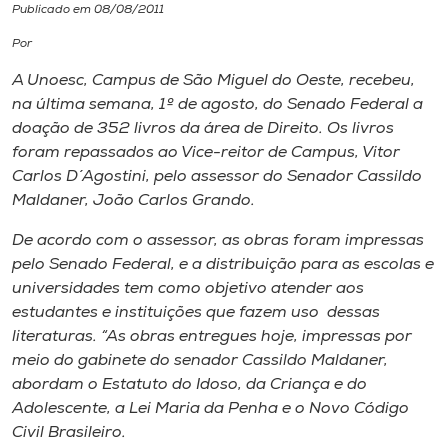
Publicado em 08/08/2011
I.nova
Por
A Unoesc, Campus de São Miguel do Oeste, recebeu,
Diplomados
na última semana, 1º de agosto, do Senado Federal a
doação de 352 livros da área de Direito. Os livros
foram repassados ao Vice-reitor de Campus, Vitor
Cultura
Carlos D´Agostini, pelo assessor do Senador Cassildo
Maldaner, João Carlos Grando.
CPA
De acordo com o assessor, as obras foram impressas
pelo Senado Federal, e a distribuição para as escolas e
Biblioteca
universidades tem como objetivo atender aos
estudantes e instituições que fazem uso dessas
literaturas. “As obras entregues hoje, impressas por
Editora
meio do gabinete do senador Cassildo Maldaner,
abordam o Estatuto do Idoso, da Criança e do
Rádio
Adolescente, a Lei Maria da Penha e o Novo Código
Civil Brasileiro.