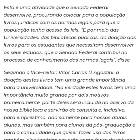
Museu
Esta é uma atividade que o Senado Federal
desenvolve, procurando colocar para a população
Unoesc
livros jurídicos com as normas legais para que a
Store
população tenha acesso às leis. “E por meio das
Universidades, das bibliotecas públicas, da doação dos
livros para os estudantes que necessitam desenvolver
os seus estudos, que o Senado Federal contribui no
Selecione
processo de conhecimento das normas legais”, disse.
o idioma
Segundo o Vice-reitor, Vitor Carlos D´Agostini, a
doação destes livros tem uma grande importância
para a universidade. “Na verdade estes livros têm uma
A+
importância muito grande por dois motivos;
A-
primeiramente, parte deles será incluída no acervo da
nossa biblioteca e servirão de consulta e, inclusive,
para empréstimo, não somente para nossos atuais
alunos, mas também para alunos da pós-graduação e
para a comunidade que quiser fazer uso dos livros