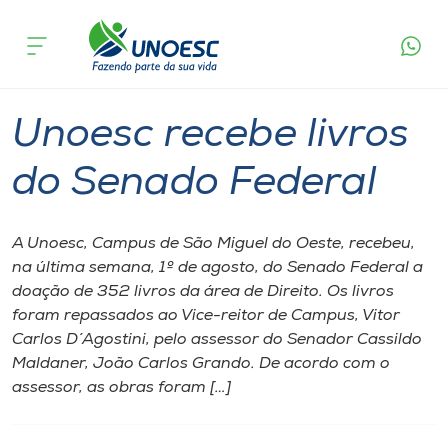
Página
O que
Unoesc recebe livros do Senado
inicial
acontece
Federal
Cursos
Graduação
São Miguel do Oeste
Onde estamos
Unoesc recebe livros
Pesquisa
do Senado Federal
Atendimento ao Estudante
A Unoesc, Campus de São Miguel do Oeste, recebeu,
na última semana, 1º de agosto, do Senado Federal a
Portal de Ensino
doação de 352 livros da área de Direito. Os livros
foram repassados ao Vice-reitor de Campus, Vitor
Carlos D´Agostini, pelo assessor do Senador Cassildo
A
Maldaner, João Carlos Grando. De acordo com o
Unoesc
assessor, as obras foram […]
Internacionalização