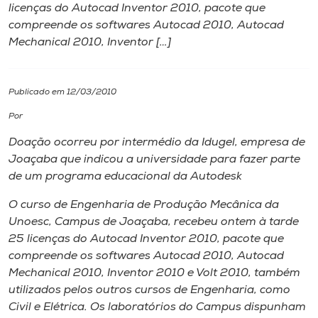
licenças do Autocad Inventor 2010, pacote que
compreende os softwares Autocad 2010, Autocad
I.nova
Mechanical 2010, Inventor […]
Diplomados
Publicado em 12/03/2010
Cultura
Por
Doação ocorreu por intermédio da Idugel, empresa de
CPA
Joaçaba que indicou a universidade para fazer parte
de um programa educacional da Autodesk
Biblioteca
O curso de Engenharia de Produção Mecânica da
Unoesc,
Campus
de Joaçaba, recebeu ontem à tarde
25 licenças do Autocad Inventor 2010, pacote que
Editora
compreende os softwares Autocad 2010, Autocad
Mechanical 2010, Inventor 2010 e Volt 2010, também
Rádio
utilizados pelos outros cursos de Engenharia, como
Civil e Elétrica. Os laboratórios do
Campus
dispunham