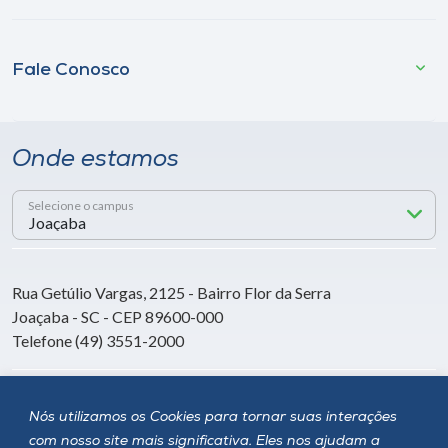
Fale Conosco
Onde estamos
Selecione o campus
Rua Getúlio Vargas, 2125 - Bairro Flor da Serra
Joaçaba - SC - CEP 89600-000
Telefone (49) 3551-2000
Siga a Unoesc
Nós utilizamos os Cookies para tornar suas interações
com nosso site mais significativa. Eles nos ajudam a