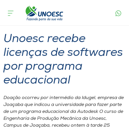
Página
O que
Unoesc recebe licenças de softwares por
inicial
acontece
programa educacional
Cursos
Graduação
Joaçaba
Onde estamos
Unoesc recebe
Pesquisa
licenças de softwares
por programa
Atendimento ao Estudante
educacional
Portal de Ensino
Doação ocorreu por intermédio da Idugel, empresa de
A
Joaçaba que indicou a universidade para fazer parte
Unoesc
de um programa educacional da Autodesk O curso de
Engenharia de Produção Mecânica da Unoesc,
Internacionalização
Campus de Joaçaba, recebeu ontem à tarde 25