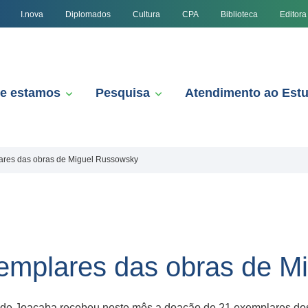
I.nova
Diplomados
Cultura
CPA
Biblioteca
Editora
e estamos
Pesquisa
Atendimento ao Est
res das obras de Miguel Russowsky
emplares das obras de M
 de Joaçaba recebeu neste mês a doação de 21 exemplares dos