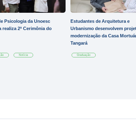
e Psicologia da Unoesc
Estudantes de Arquitetura e
 realiza 2ª Cerimônia do
Urbanismo desenvolvem projet
modernização da Casa Mortuár
Tangará
ção
Notícia
Graduação