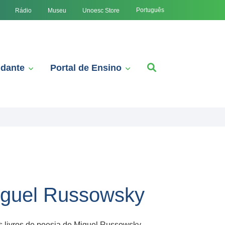
Português
Rádio
Museu
Unoesc Store
udante
Portal de Ensino
iguel Russowsky
 livros de poesia de Miguel Russowsky,