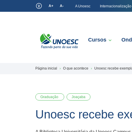
A+
A-
A Unoesc
Internacionalização
Cursos
Ond
Página inicial
O que acontece
Unoesc recebe exempla
Graduação
Joaçaba
Unoesc recebe ex
A Biblioteca Universitária da Unoesc Campus