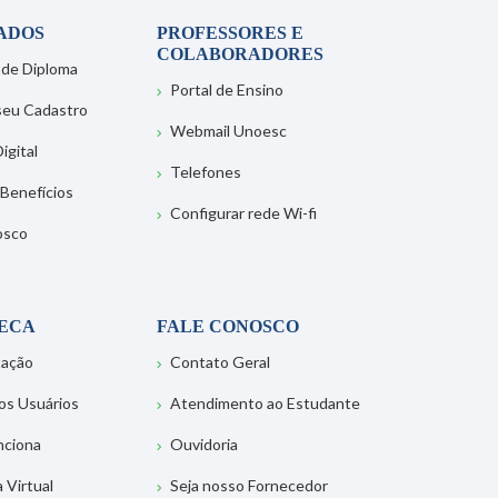
ADOS
PROFESSORES E
COLABORADORES
 de Diploma
Portal de Ensino
 seu Cadastro
Webmail Unoesc
igital
Telefones
 Benefícios
Configurar rede Wi-fi
osco
TECA
FALE CONOSCO
tação
Contato Geral
os Usuários
Atendimento ao Estudante
nciona
Ouvidoria
a Virtual
Seja nosso Fornecedor