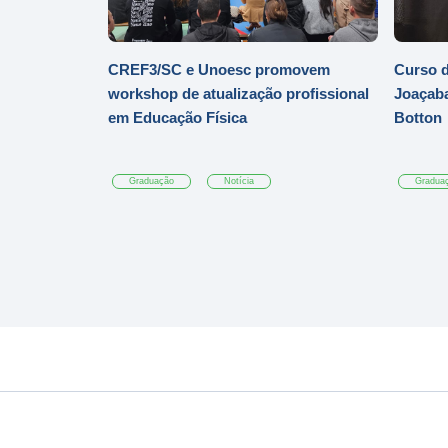
CREF3/SC e Unoesc promovem
Curso d
workshop de atualização profissional
Joaçaba
em Educação Física
Botton
Graduação
Notícia
Gradua