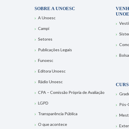
SOBRE A UNOESC
VENH
UNOE
A Unoesc
Vesti
Campi
Sist
Setores
Como
Publicações Legais
Bolsa
Funoesc
Editora Unoesc
Rádio Unoesc
CURS
CPA – Comissão Própria de Avaliação
Grad
LGPD
Pós-
Transparência Pública
Mest
O que acontece
Exte