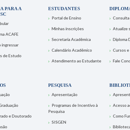
A PARA A
ESTUDANTES
DIPLOM
SC
Portal de Ensino
Consulta
bular
Minhas inscrições
Atualize
ema ACAFE
Secretaria Acadêmica
Diploma D
 ingressar
Calendário Acadêmico
Cursos e
s de Estudo
Atendimento ao Estudante
Fale Con
OS
PESQUISA
BIBLIO
uação
Apresentação
Apresen
Graduação
Programas de Incentivo à
Acesso a
Pesquisa
rado e Doutorado
Como Fu
SISGEN
nsão
Bibliotec