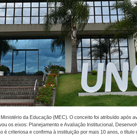
Ministério da Educação (MEC). O conceito foi atribuído após a
 os eixos: Planejamento e Avaliação Institucional, Desenvolvi
ão é criteriosa e confirma à instituição por mais 10 anos, o títu