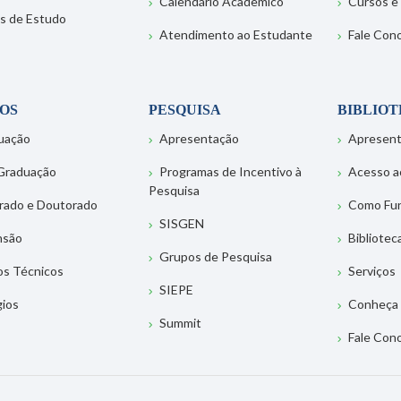
Calendário Acadêmico
Cursos e
s de Estudo
Atendimento ao Estudante
Fale Con
OS
PESQUISA
BIBLIO
uação
Apresentação
Apresen
Graduação
Programas de Incentivo à
Acesso a
Pesquisa
rado e Doutorado
Como Fu
SISGEN
nsão
Bibliotec
Grupos de Pesquisa
os Técnicos
Serviços
SIEPE
gios
Conheça 
Summit
Fale Con