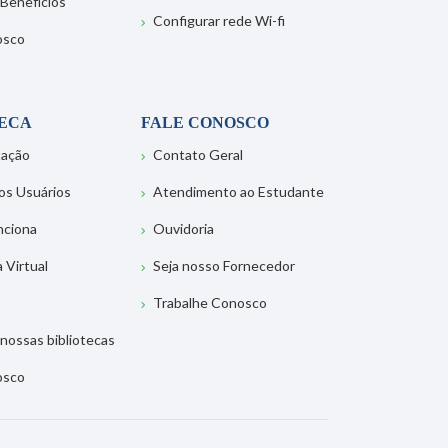
 Benefícios
Configurar rede Wi-fi
osco
TECA
FALE CONOSCO
tação
Contato Geral
os Usuários
Atendimento ao Estudante
nciona
Ouvidoria
a Virtual
Seja nosso Fornecedor
Trabalhe Conosco
nossas bibliotecas
osco