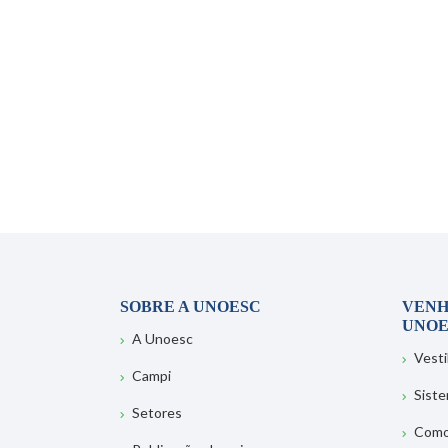
SOBRE A UNOESC
VENH
UNOE
A Unoesc
Vesti
Campi
Sist
Setores
Como