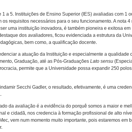
 a 5. Instituições de Ensino Superior (IES) avaliadas com 1 ou
os requisitos necessários para o seu funcionamento. A nota 4 
 ser uma instituição inovadora, é também pioneira e exitosa e
estaque dos avaliadores, ficou evidenciada a estrutura da Uni
o-pedagógicas, bem como, a qualificação docente.
denciar a atuação da Instituição e especialmente a qualidade 
imento, Graduação, até as Pós-Graduações
Lato sensu
(Especi
ocracia, permite que a Universidade possa expandir 250 polos
indamir Secchi Gadler, o resultado, efetivamente, é uma creden
.
ltado da avaliação é a evidência do porquê somos a maior e me
 e cidadã, nos credencia à formação profissional de alto níve
Mec, vem num momento muito importante, pois estaremos em br
r.