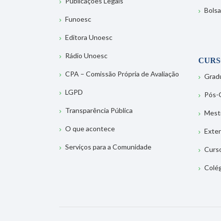
Publicações Legais
Bolsa
Funoesc
Editora Unoesc
Rádio Unoesc
CURS
CPA – Comissão Própria de Avaliação
Grad
LGPD
Pós-
Transparência Pública
Mest
O que acontece
Exte
Serviços para a Comunidade
Curs
Colé