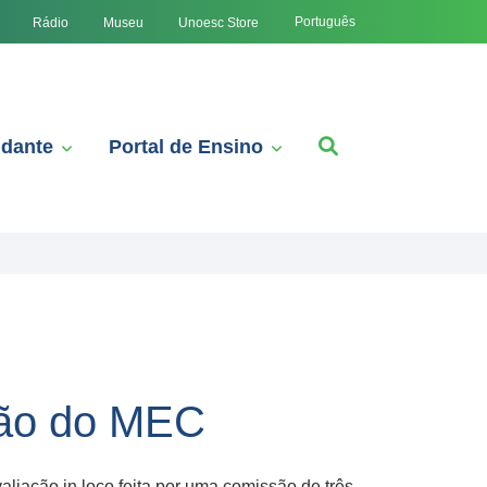
Português
Rádio
Museu
Unoesc Store
udante
Portal de Ensino
ção do MEC
liação in loco feita por uma comissão de três