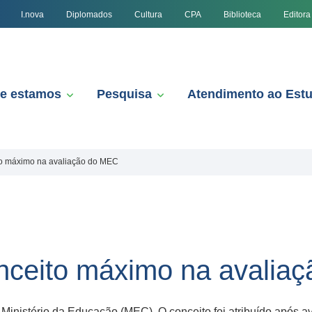
I.nova
Diplomados
Cultura
CPA
Biblioteca
Editora
e estamos
Pesquisa
Atendimento ao Est
o máximo na avaliação do MEC
nceito máximo na avalia
inistério da Educação (MEC). O conceito foi atribuído após ava