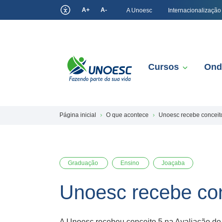
A+
A-
A Unoesc
Internacionalização
Cursos
Ond
Página inicial
O que acontece
Unoesc recebe conceit
Graduação
Ensino
Joaçaba
Unoesc recebe co
A Unoesc recebeu conceito 5 na Avaliação do M