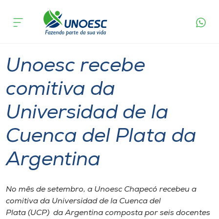
Página
O que
Unoesc recebe comitiva da Universidad de la
inicial
acontece
Cuenca del Plata da Argentina
Cursos
Graduação
International
Chapecó
Onde estamos
Unoesc recebe
Pesquisa
comitiva da
Universidad de la
Atendimento ao Estudante
Cuenca del Plata da
Portal de Ensino
Argentina
A
Unoesc
No mês de setembro, a Unoesc Chapecó recebeu a
comitiva da Universidad de la Cuenca del
Internacionalização
Plata (UCP) da Argentina composta por seis docentes