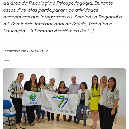
da área da Psicologia e Psicopedagogia. Durante
esses dias, elas participaram de atividades
I.nova
acadêmicas que integraram o II Seminário Regional e
o I Seminário Internacional de Saúde, Trabalho e
Diplomados
Educação – X Semana Acadêmica Do […]
Cultura
Publicado em 20/09/2017
Por
CPA
Biblioteca
Editora
Rádio