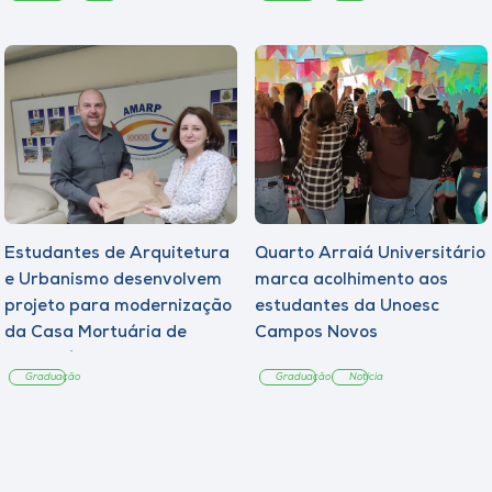
Estudantes de Arquitetura
Quarto Arraiá Universitário
e Urbanismo desenvolvem
marca acolhimento aos
projeto para modernização
estudantes da Unoesc
da Casa Mortuária de
Campos Novos
Tangará
Graduação
Graduação
Notícia