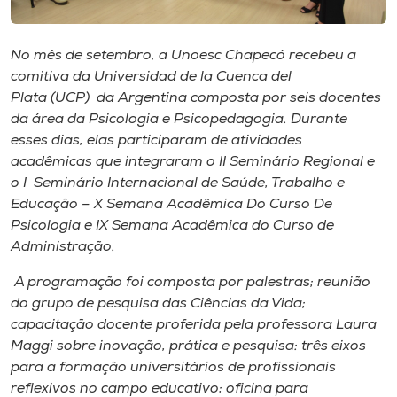
Museu
No mês de setembro, a Unoesc Chapecó recebeu a
Unoesc
comitiva da Universidad de la Cuenca del
Store
Plata (UCP) da Argentina composta por seis docentes
da área da Psicologia e Psicopedagogia. Durante
esses dias, elas participaram de atividades
acadêmicas que integraram o II Seminário Regional e
Selecione
o idioma
o I Seminário Internacional de Saúde, Trabalho e
Educação – X Semana Acadêmica Do Curso De
Psicologia e IX Semana Acadêmica do Curso de
Administração.
A+
A programação foi composta por palestras; reunião
A-
do grupo de pesquisa das Ciências da Vida;
capacitação docente proferida pela professora Laura
Maggi sobre inovação, prática e pesquisa: três eixos
para a formação universitários de profissionais
reflexivos no campo educativo; oficina para