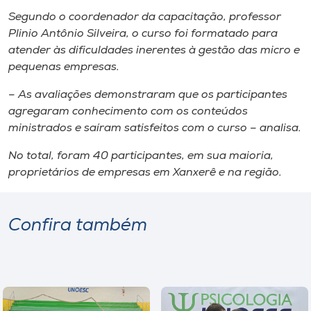
Museu
Segundo o coordenador da capacitação, professor
Plinio Antônio Silveira, o curso foi formatado para
Unoesc
atender às dificuldades inerentes à gestão das micro e
Store
pequenas empresas
.
–
As avaliações demonstraram que os participantes
agregaram conhecimento com os conteúdos
ministrados e saíram satisfeitos com o curso – analisa.
Selecione
o idioma
No total, foram 40 participantes, em sua maioria,
proprietários de empresas em Xanxerê e na região.
A+
A-
Confira também