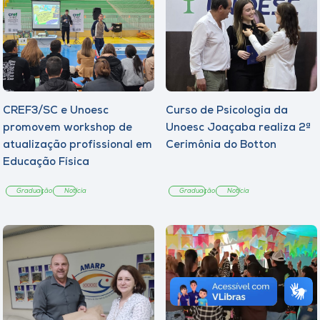
CREF3/SC e Unoesc
Curso de Psicologia da
promovem workshop de
Unoesc Joaçaba realiza 2ª
atualização profissional em
Cerimônia do Botton
Educação Física
Graduação
Notícia
Graduação
Notícia