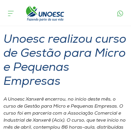
Página
O que
Unoesc realizou curso de Gestão para Micro e
inicial
acontece
Pequenas Empresas
Cursos
Graduação
Xanxerê
Onde estamos
Unoesc realizou curso
Pesquisa
de Gestão para Micro
e Pequenas
Atendimento ao Estudante
Empresas
Portal de Ensino
A Unoesc Xanxerê encerrou, no início deste mês, o
A
curso de Gestão para Micro e Pequenas Empresas. O
Unoesc
curso foi em parceria com a Associação Comercial e
Industrial de Xanxerê (Acix). O curso, que teve início no
Internacionalização
mês de abril, contemplou 86 horas-aula, distribuídas