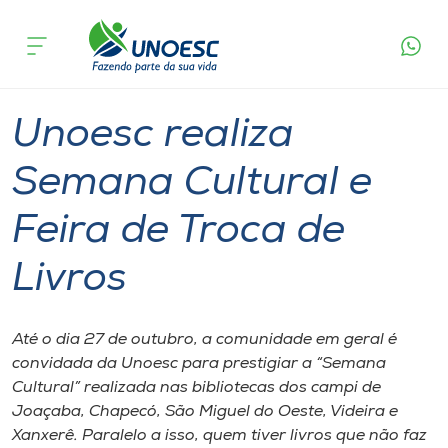
Página
O que
Unoesc realiza Semana Cultural e Feira de
inicial
acontece
Troca de Livros
Cursos
Graduação
Cultura
Joaçaba
Onde estamos
Unoesc realiza
Pesquisa
Semana Cultural e
Feira de Troca de
Atendimento ao Estudante
Livros
Portal de Ensino
Até o dia 27 de outubro, a comunidade em geral é
A
convidada da Unoesc para prestigiar a “Semana
Unoesc
Cultural” realizada nas bibliotecas dos campi de
Joaçaba, Chapecó, São Miguel do Oeste, Videira e
Internacionalização
Xanxerê. Paralelo a isso, quem tiver livros que não faz