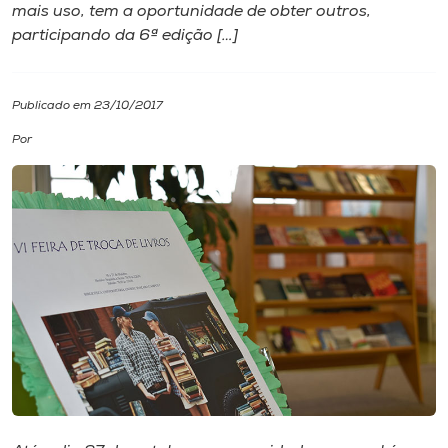
mais uso, tem a oportunidade de obter outros,
participando da 6ª edição […]
I.nova
Diplomados
Publicado em 23/10/2017
Por
Cultura
CPA
Biblioteca
Editora
Rádio