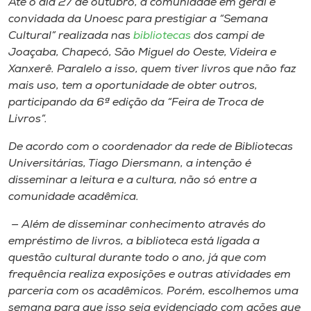
Até o dia 27 de outubro, a comunidade em geral é
Museu
convidada da Unoesc para prestigiar a “Semana
Cultural” realizada nas
bibliotecas
dos
campi
de
Unoesc
Joaçaba, Chapecó, São Miguel do Oeste, Videira e
Store
Xanxerê. Paralelo a isso, quem tiver livros que não faz
mais uso, tem a oportunidade de obter outros,
participando da 6ª edição da “Feira de Troca de
Livros”.
Selecione
o idioma
De acordo com o coordenador da rede de Bibliotecas
Universitárias, Tiago Diersmann, a intenção é
disseminar a leitura e a cultura, não só entre a
comunidade acadêmica.
A+
A-
— Além de disseminar conhecimento através do
empréstimo de livros, a biblioteca está ligada a
questão cultural durante todo o ano, já que com
frequência realiza exposições e outras atividades em
parceria com os acadêmicos. Porém, escolhemos uma
semana para que isso seja evidenciado com ações que