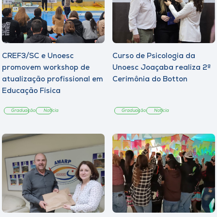
CREF3/SC e Unoesc
Curso de Psicologia da
promovem workshop de
Unoesc Joaçaba realiza 2ª
atualização profissional em
Cerimônia do Botton
Educação Física
Graduação
Notícia
Graduação
Notícia