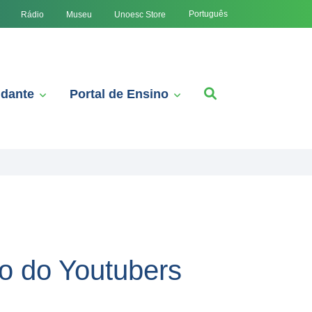
Português
Rádio
Museu
Unoesc Store
udante
Portal de Ensino
ão do Youtubers