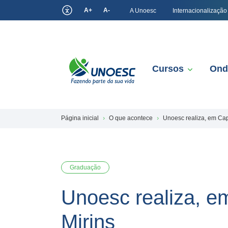
A+
A-
A Unoesc
Internacionalização
Cursos
Ond
Página inicial
O que acontece
Unoesc realiza, em Cap
Graduação
Unoesc realiza, em
Mirins