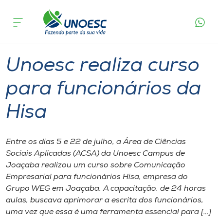
Página
O que
Unoesc realiza curso para funcionários
inicial
acontece
da Hisa
Cursos
Graduação
Joaçaba
Onde estamos
Unoesc realiza curso
Pesquisa
para funcionários da
Hisa
Atendimento ao Estudante
Portal de Ensino
Entre os dias 5 e 22 de julho, a Área de Ciências
Sociais Aplicadas (ACSA) da Unoesc Campus de
Joaçaba realizou um curso sobre Comunicação
A
Empresarial para funcionários Hisa, empresa do
Unoesc
Grupo WEG em Joaçaba. A capacitação, de 24 horas
aulas, buscava aprimorar a escrita dos funcionários,
Internacionalização
uma vez que essa é uma ferramenta essencial para […]