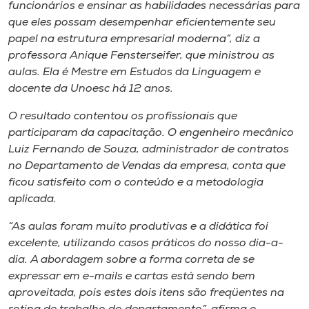
Museu
funcionários e ensinar as habilidades necessárias para
que eles possam desempenhar eficientemente seu
papel na estrutura empresarial moderna”, diz a
Unoesc
professora Anique Fensterseifer, que ministrou as
Store
aulas. Ela é Mestre em Estudos da Linguagem e
docente da Unoesc há 12 anos.
O resultado contentou os profissionais que
Selecione
participaram da capacitação. O engenheiro mecânico
o idioma
Luiz Fernando de Souza, administrador de contratos
no Departamento de Vendas da empresa, conta que
ficou satisfeito com o conteúdo e a metodologia
aplicada.
A+
A-
“As aulas foram muito produtivas e a didática foi
excelente, utilizando casos práticos do nosso dia-a-
dia. A abordagem sobre a forma correta de se
expressar em e-mails e cartas está sendo bem
aproveitada, pois estes dois itens são freqüentes na