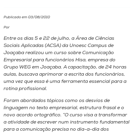
I.nova
Publicado em 03/08/2010
Por
Diplomados
Entre os dias 5 e 22 de julho, a Área de Ciências
Sociais Aplicadas (ACSA) da Unoesc
Campus
de
Cultura
Joaçaba realizou um curso sobre Comunicação
Empresarial para funcionários Hisa, empresa do
CPA
Grupo WEG em Joaçaba. A capacitação, de 24 horas
aulas, buscava aprimorar a escrita dos funcionários,
uma vez que essa é uma ferramenta essencial para a
Biblioteca
rotina profissional.
Foram abordados tópicos como os desvios de
Editora
linguagem no texto empresarial, estrutura frasal e o
novo acordo ortográfico. “O curso visa a transformar
Rádio
a atividade de escrever num instrumento fundamental
para a comunicação precisa no dia-a-dia dos