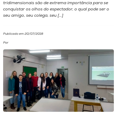
tridimensionais são de extrema importância para se
conquistar os olhos do espectador, o qual pode ser o
I.nova
seu amigo, seu colega, seu […]
Diplomados
Publicado em 20/07/2018
Cultura
Por
CPA
Biblioteca
Editora
Rádio