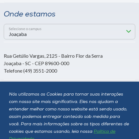
Onde estamos
Selecione o campus
Rua Getúlio Vargas, 2125 - Bairro Flor da Serra
Joaçaba - SC - CEP 89600-000
Telefone (49) 3551-2000
Siga a Unoesc
Nós utilizamos os Cookies para tornar suas interações
com nosso site mais significativa. Eles nos ajudam a
entender melhor como nosso website está sendo usado,
assim podemos entregar conteúdo sob medida para
você. Para mais informações sobre os tipos diferentes de
cookies que estamos usando, leia nossa
Política de