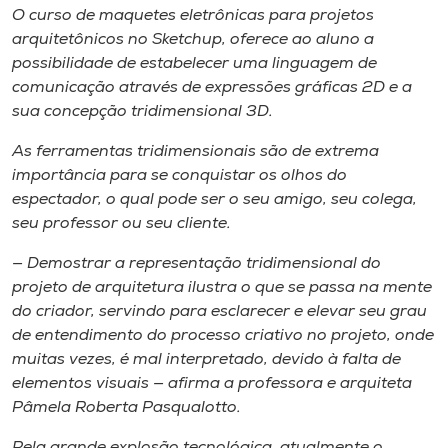
Museu
O curso de maquetes eletrônicas para projetos
arquitetônicos no
Sketchup
, oferece ao aluno a
possibilidade de estabelecer uma linguagem de
Unoesc
comunicação através de expressões gráficas 2D e a
Store
sua concepção tridimensional 3D.
As ferramentas tridimensionais são de extrema
importância para se conquistar os olhos do
Selecione
espectador, o qual pode ser o seu amigo, seu colega,
o idioma
seu professor ou seu cliente.
— Demostrar a representação tridimensional do
projeto de arquitetura ilustra o que se passa na mente
A+
do criador, servindo para esclarecer e elevar seu grau
A-
de entendimento do processo criativo no projeto, onde
muitas vezes, é mal interpretado, devido à falta de
elementos visuais — afirma a professora e arquiteta
Pâmela Roberta Pasqualotto.
Pela grande explosão tecnológica, atualmente o