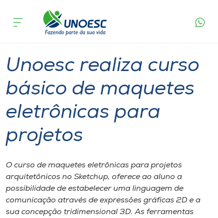
Página
O que
Unoesc realiza curso básico de maquetes
inicial
acontece
eletrônicas para projetos
Cursos
Graduação
Xanxerê
Onde estamos
Unoesc realiza curso
Pesquisa
básico de maquetes
eletrônicas para
Atendimento ao Estudante
projetos
Portal de Ensino
O curso de maquetes eletrônicas para projetos
A
arquitetônicos no Sketchup, oferece ao aluno a
Unoesc
possibilidade de estabelecer uma linguagem de
comunicação através de expressões gráficas 2D e a
Internacionalização
sua concepção tridimensional 3D. As ferramentas