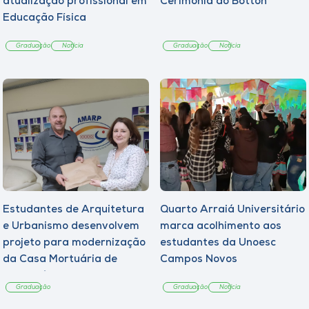
atualização profissional em
Cerimônia do Botton
Educação Física
Graduação
Notícia
Graduação
Notícia
Estudantes de Arquitetura
Quarto Arraiá Universitário
e Urbanismo desenvolvem
marca acolhimento aos
projeto para modernização
estudantes da Unoesc
da Casa Mortuária de
Campos Novos
Tangará
Graduação
Graduação
Notícia