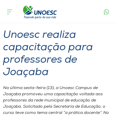
Página
O que
Unoesc realiza capacitação para
inicial
acontece
professores de Joaçaba
Cursos
Graduação
Joaçaba
Onde estamos
Unoesc realiza
Pesquisa
capacitação para
professores de
Atendimento ao Estudante
Joaçaba
Portal de Ensino
Na última sexta-feira (13), a Unoesc Campus de
A
Joaçaba promoveu uma capacitação voltada aos
Unoesc
professores da rede municipal de educação de
Joaçaba. Solicitado pela Secretaria de Educação, o
Internacionalização
curso teve como tema central “a prática docente”. No