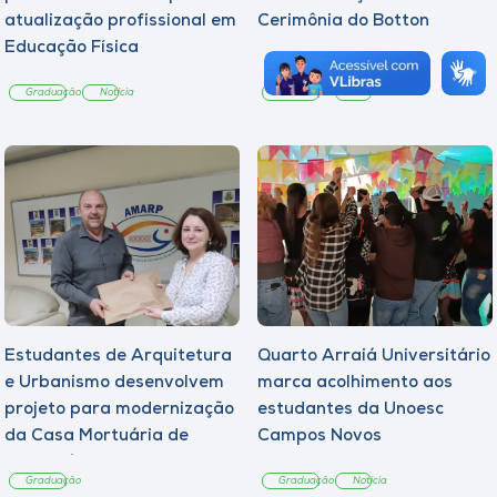
atualização profissional em
Cerimônia do Botton
Educação Física
Graduação
Notícia
Graduação
Notícia
Estudantes de Arquitetura
Quarto Arraiá Universitário
e Urbanismo desenvolvem
marca acolhimento aos
projeto para modernização
estudantes da Unoesc
da Casa Mortuária de
Campos Novos
Tangará
Graduação
Graduação
Notícia