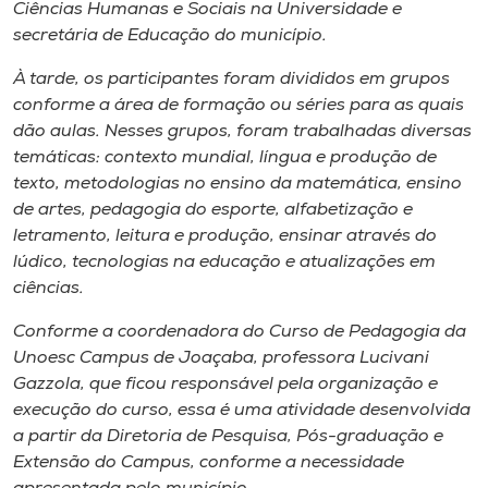
Museu
Ciências Humanas e Sociais na Universidade e
secretária de Educação do município.
Unoesc
À tarde, os participantes foram divididos em grupos
Store
conforme a área de formação ou séries para as quais
dão aulas. Nesses grupos, foram trabalhadas diversas
temáticas: contexto mundial, língua e produção de
texto, metodologias no ensino da matemática, ensino
Selecione
de artes, pedagogia do esporte, alfabetização e
o idioma
letramento, leitura e produção, ensinar através do
lúdico, tecnologias na educação e atualizações em
ciências.
A+
Conforme a coordenadora do Curso de Pedagogia da
A-
Unoesc Campus de Joaçaba, professora Lucivani
Gazzola, que ficou responsável pela organização e
execução do curso, essa é uma atividade desenvolvida
a partir da Diretoria de Pesquisa, Pós-graduação e
Extensão do Campus, conforme a necessidade