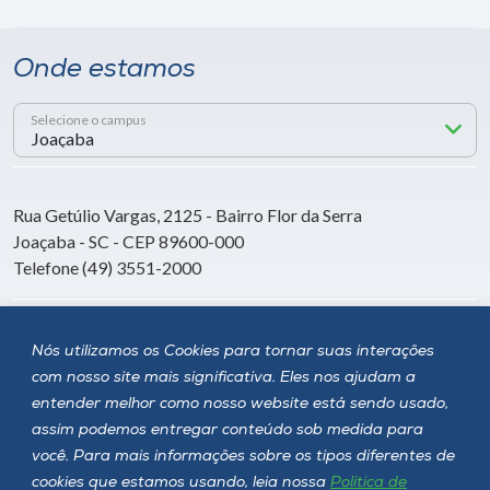
Onde estamos
Selecione o campus
Rua Getúlio Vargas, 2125 - Bairro Flor da Serra
Joaçaba - SC - CEP 89600-000
Telefone (49) 3551-2000
Siga a Unoesc
Nós utilizamos os Cookies para tornar suas interações
com nosso site mais significativa. Eles nos ajudam a
entender melhor como nosso website está sendo usado,
assim podemos entregar conteúdo sob medida para
você. Para mais informações sobre os tipos diferentes de
cookies que estamos usando, leia nossa
Política de