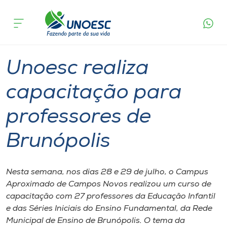
Página
O que
Unoesc realiza capacitação para
inicial
acontece
professores de Brunópolis
Cursos
Graduação
Campos Novos
Onde estamos
Unoesc realiza
Pesquisa
capacitação para
professores de
Atendimento ao Estudante
Brunópolis
Portal de Ensino
Nesta semana, nos dias 28 e 29 de julho, o Campus
A
Aproximado de Campos Novos realizou um curso de
Unoesc
capacitação com 27 professores da Educação Infantil
e das Séries Iniciais do Ensino Fundamental, da Rede
Internacionalização
Municipal de Ensino de Brunópolis. O tema da