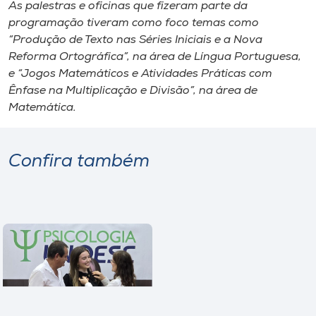
Museu
As palestras e oficinas que fizeram parte da
programação tiveram como foco temas como
“Produção de Texto nas Séries Iniciais e a Nova
Unoesc
Reforma Ortográfica”, na área de Língua Portuguesa,
Store
e “Jogos Matemáticos e Atividades Práticas com
Ênfase na Multiplicação e Divisão”, na área de
Matemática.
Selecione
o idioma
Confira também
A+
A-