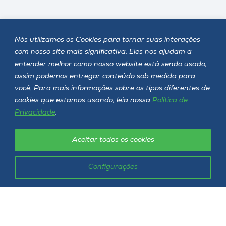
Fale Conosco
Nós utilizamos os Cookies para tornar suas interações
com nosso site mais significativa. Eles nos ajudam a
entender melhor como nosso website está sendo usado,
Onde estamos
assim podemos entregar conteúdo sob medida para
você. Para mais informações sobre os tipos diferentes de
Selecione o campus
cookies que estamos usando, leia nossa
Política de
Privacidade
.
Aceitar todos os cookies
Rua Getúlio Vargas, 2125 - Bairro Flor da Serra
Joaçaba - SC - CEP 89600-000
Telefone (49) 3551-2000
Configurações
Siga a Unoesc