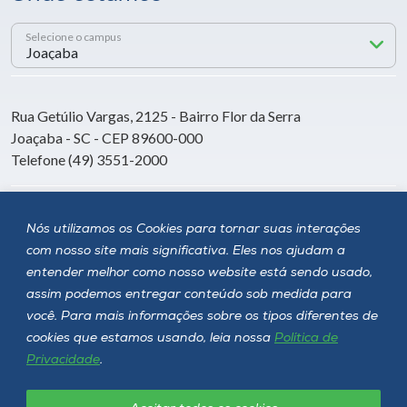
Selecione o campus
Rua Getúlio Vargas, 2125 - Bairro Flor da Serra
Joaçaba - SC - CEP 89600-000
Telefone (49) 3551-2000
Siga a Unoesc
Nós utilizamos os Cookies para tornar suas interações
com nosso site mais significativa. Eles nos ajudam a
entender melhor como nosso website está sendo usado,
assim podemos entregar conteúdo sob medida para
você. Para mais informações sobre os tipos diferentes de
cookies que estamos usando, leia nossa
Política de
Privacidade
.