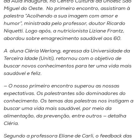
da Aula Inaugural, no Centro Cultural da Unoesc São
Museu
Miguel do Oeste. No primeiro encontro, assistiram à
palestra “Acolhendo a sua imagem com amor e
Unoesc
humor”, ministrada pelo professor, doutor Ricardo
Store
Niquetti. Logo após, a nutricionista Liziane Frantz,
abordou sobre emagrecimento saudável aos 60.
A aluna Cléria Werlang, egressa da Universidade da
Terceira Idade (Uniti), retornou com o objetivo de
Selecione
o idioma
buscar novos conhecimentos para ter uma vida mais
saudável e feliz.
— O nosso primeiro encontro superou as nossas
A+
expectativas. Os palestrantes são dominadores do
A-
conhecimento. Os temas das palestras nos instigam a
buscar uma vida mais saudável, por meio da
alimentação, da prevenção, entre outros — detalha
Cléria.
Segundo a professora Eliane de Carli, o
feedback
das