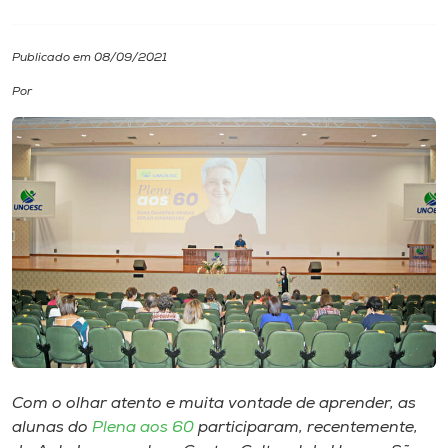
I.nova
Publicado em 08/09/2021
Por
Diplomados
Cultura
CPA
Biblioteca
Editora
Rádio
Com o olhar atento e muita vontade de aprender, as
alunas do
Plena aos 60
participaram, recentemente,