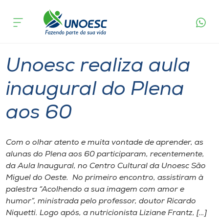
Página
O que
Unoesc realiza aula inaugural do Plena
inicial
acontece
aos 60
Cursos
Graduação
Extensão
São Miguel do Oeste
Onde estamos
Unoesc realiza aula
Pesquisa
inaugural do Plena
aos 60
Atendimento ao Estudante
Portal de Ensino
Com o olhar atento e muita vontade de aprender, as
alunas do Plena aos 60 participaram, recentemente,
da Aula Inaugural, no Centro Cultural da Unoesc São
A
Miguel do Oeste. No primeiro encontro, assistiram à
Unoesc
palestra “Acolhendo a sua imagem com amor e
humor”, ministrada pelo professor, doutor Ricardo
Internacionalização
Niquetti. Logo após, a nutricionista Liziane Frantz, […]