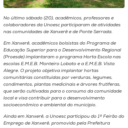
Museu
No último sábado (20), acadêmicos, professores e
Unoesc
colaboradores da Unoesc participaram de atividades
Store
nas comunidades de Xanxerê e de Ponte Serrada.
Em Xanxerê, acadêmicos bolsistas do Programa de
Educação Superior para o Desenvolvimento Regional
Selecione
(Proesde) implantaram o programa Horta Escola nas
o idioma
escolas E.M.E.B. Monteiro Lobato e a E.M.E.B. Vista
Alegre. O projeto objetiva implantar hortas
comunitárias constituídas por verduras, legumes,
A+
condimentos, plantas medicinais e árvores frutíferas,
A-
que serão cultivadas para o consumo da comunidade
local e visa contribuir para o desenvolvimento
socioeconômico e ambiental do município.
Ainda em Xanxerê, a Unoesc participou do 1º Feirão do
Emprego de Xanxerê, promovido pela Prefeitura