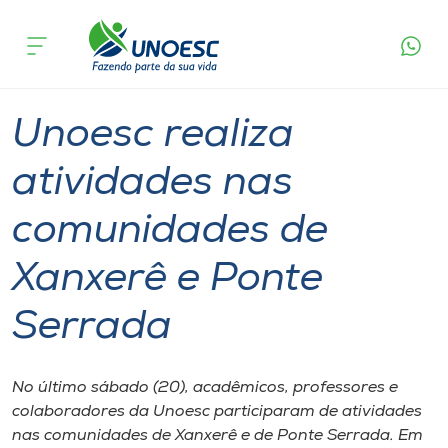
Página
O que
Unoesc realiza atividades nas comunidades
inicial
acontece
de Xanxerê e Ponte Serrada
Cursos
Graduação
Inserção Social
Xanxerê
Onde estamos
Unoesc realiza
Pesquisa
atividades nas
comunidades de
Atendimento ao Estudante
Xanxerê e Ponte
Portal de Ensino
Serrada
A
Unoesc
No último sábado (20), acadêmicos, professores e
colaboradores da Unoesc participaram de atividades
Internacionalização
nas comunidades de Xanxerê e de Ponte Serrada. Em