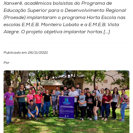
Xanxerê, acadêmicos bolsistas do Programa de
Educação Superior para o Desenvolvimento Regional
I.nova
(Proesde) implantaram o programa Horta Escola nas
escolas E.M.E.B. Monteiro Lobato e a E.M.E.B. Vista
Diplomados
Alegre. O projeto objetiva implantar hortas […]
Cultura
Publicado em 26/11/2021
Por
CPA
Biblioteca
Editora
Rádio