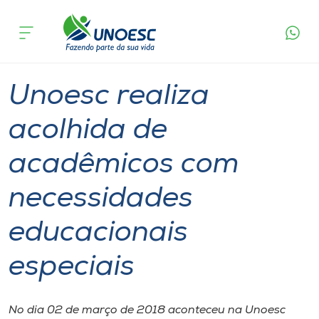
Página
O que
Unoesc realiza acolhida de acadêmicos com
inicial
acontece
necessidades educacionais especiais
Cursos
Graduação
Estudante
Chapecó
Onde estamos
Unoesc realiza
Pesquisa
acolhida de
acadêmicos com
Atendimento ao Estudante
necessidades
Portal de Ensino
educacionais
A
especiais
Unoesc
Internacionalização
No dia 02 de março de 2018 aconteceu na Unoesc