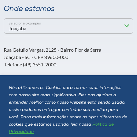
Onde estamos
Selecione o campus
Rua Getúlio Vargas, 2125 - Bairro Flor da Serra
Joaçaba - SC - CEP 89600-000
Telefone (49) 3551-2000
Siga a Unoesc
Nós utilizamos os Cookies para tornar suas interações
com nosso site mais significativa. Eles nos ajudam a
entender melhor como nosso website está sendo usado,
assim podemos entregar conteúdo sob medida para
você. Para mais informações sobre os tipos diferentes de
cookies que estamos usando, leia nossa
Política de
Privacidade
.