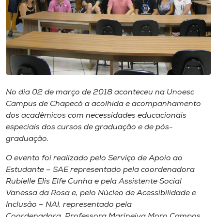
Museu
Unoesc
Store
No dia 02 de março de 2018 aconteceu na Unoesc
Selecione
o idioma
Campus de Chapecó a acolhida e acompanhamento
dos acadêmicos com necessidades educacionais
especiais dos cursos de graduação e de pós-
graduação.
A+
A-
O evento foi realizado pelo Serviço de Apoio ao
Estudante – SAE representado pela coordenadora
Rubielle Elis Elfe Cunha e pela Assistente Social
Vanessa da Rosa e, pelo Núcleo de Acessibilidade e
Inclusão – NAI, representado pela
Coordenadora Professora Marineiva Moro Campos