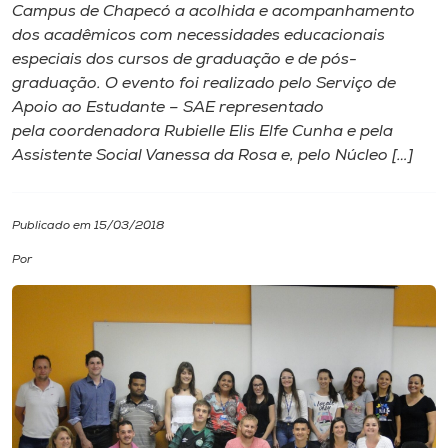
Campus de Chapecó a acolhida e acompanhamento
dos acadêmicos com necessidades educacionais
I.nova
especiais dos cursos de graduação e de pós-
graduação. O evento foi realizado pelo Serviço de
Diplomados
Apoio ao Estudante – SAE representado
pela coordenadora Rubielle Elis Elfe Cunha e pela
Assistente Social Vanessa da Rosa e, pelo Núcleo […]
Cultura
CPA
Publicado em 15/03/2018
Por
Biblioteca
Editora
Rádio