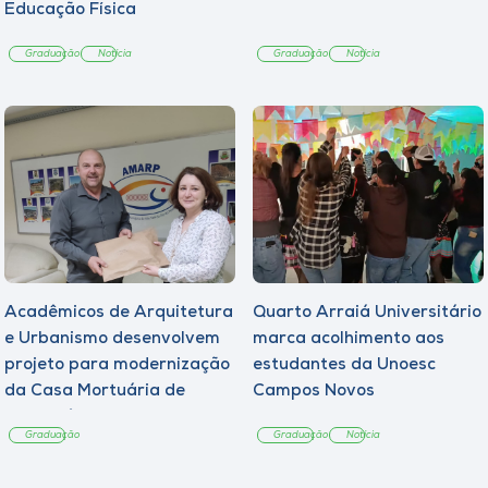
Educação Física
Graduação
Notícia
Graduação
Notícia
Acadêmicos de Arquitetura
Quarto Arraiá Universitário
e Urbanismo desenvolvem
marca acolhimento aos
projeto para modernização
estudantes da Unoesc
da Casa Mortuária de
Campos Novos
Tangará
Graduação
Graduação
Notícia