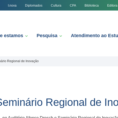
I.nova
Diplomados
Cultura
CPA
Biblioteca
Editora
e estamos
Pesquisa
Atendimento ao Est
ário Regional de Inovação
eminário Regional de In
h, no Auditório Afonso Dresch o Seminário Regional de Inovaç