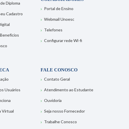
 de Diploma
Portal de Ensino
 seu Cadastro
Webmail Unoesc
igital
Telefones
 Benefícios
Configurar rede Wi-fi
osco
TECA
FALE CONOSCO
tação
Contato Geral
os Usuários
Atendimento ao Estudante
nciona
Ouvidoria
a Virtual
Seja nosso Fornecedor
Trabalhe Conosco