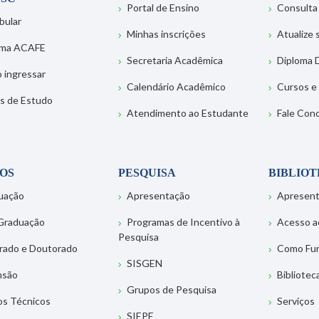
Portal de Ensino
Consulta
bular
Minhas inscrições
Atualize
ema ACAFE
Secretaria Acadêmica
Diploma D
 ingressar
Calendário Acadêmico
Cursos e
s de Estudo
Atendimento ao Estudante
Fale Con
OS
PESQUISA
BIBLIO
uação
Apresentação
Apresen
Graduação
Programas de Incentivo à
Acesso a
Pesquisa
rado e Doutorado
Como Fu
SISGEN
nsão
Bibliotec
Grupos de Pesquisa
os Técnicos
Serviços
SIEPE