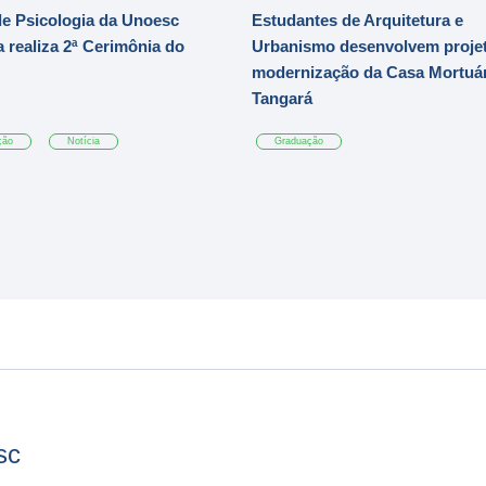
e Psicologia da Unoesc
Estudantes de Arquitetura e
 realiza 2ª Cerimônia do
Urbanismo desenvolvem projet
modernização da Casa Mortuár
Tangará
ção
Notícia
Graduação
sc