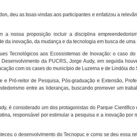
on, deu as boas-vindas aos participantes e enfatizou a relevâ
 a nossa proposição incluir a disciplina empreendedori
ade da inovação, da mudança e da tecnologia em busca de um
ues Tecnológicos aos Ecossistemas de Inovação: o caso do T
 e Desenvolvimento da PUCRS, Jorge Audy, em seguida houv
ducação com os cases do município de Luzerna e de Lindóia do 
 e Pró-reitor de Pesquisa, Pós-graduação e Extensão, Profes
ndedorismo entre as lideranças, buscando promover um trab
 Audy, é considerado um dos protagonistas do Parque Científi
Latina, responsável por estimular a pesquisa e a inovação por
teceu o desenvolvimento do Tecnopuc e como se deu essa rel