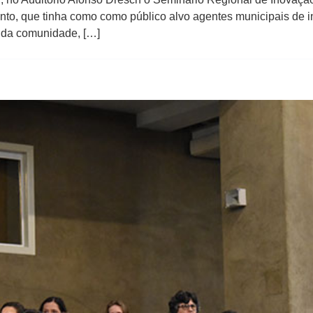
ento, que tinha como como público alvo agentes municipais de
 da comunidade, […]