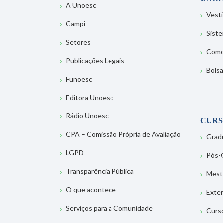
A Unoesc
Vesti
Campi
Sist
Setores
Como
Publicações Legais
Bolsa
Funoesc
Editora Unoesc
Rádio Unoesc
CURS
CPA – Comissão Própria de Avaliação
Grad
LGPD
Pós-
Transparência Pública
Mest
O que acontece
Exte
Serviços para a Comunidade
Curs