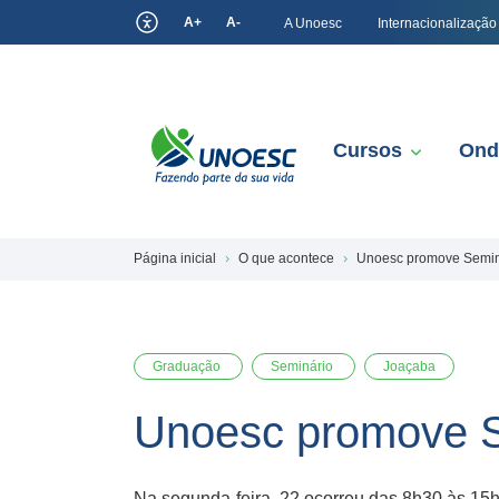
A+
A-
A Unoesc
Internacionalização
Cursos
Ond
Página inicial
O que acontece
Unoesc promove Semin
Graduação
Seminário
Joaçaba
Unoesc promove S
Na segunda-feira, 22 ocorreu das 8h30 às 15