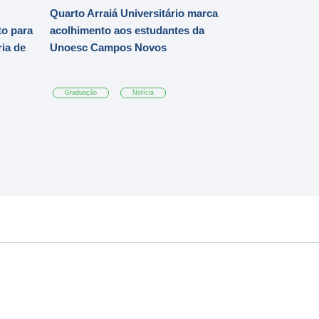
Quarto Arraiá Universitário marca
o para
acolhimento aos estudantes da
ia de
Unoesc Campos Novos
Graduação
Notícia