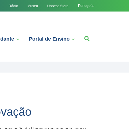
Português
Rádio
Museu
Unoesc Store
udante
Portal de Ensino
ovação
ão, uma ação da Unoesc em parceria com o