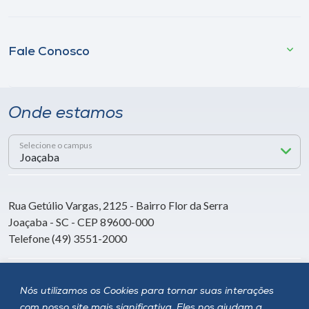
Fale Conosco
Onde estamos
Selecione o campus
Rua Getúlio Vargas, 2125 - Bairro Flor da Serra
Joaçaba - SC - CEP 89600-000
Telefone (49) 3551-2000
Siga a Unoesc
Nós utilizamos os Cookies para tornar suas interações
com nosso site mais significativa. Eles nos ajudam a