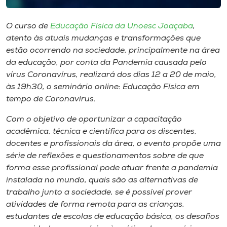
Museu
O curso de
Educação Física da Unoesc Joaçaba
,
Unoesc
atento às atuais mudanças e transformações que
Store
estão ocorrendo na sociedade, principalmente na área
da educação, por conta da Pandemia causada pelo
vírus Coronavírus, realizará dos dias 12 a 20 de maio,
às 19h30, o seminário online: Educação Física em
Selecione
tempo de Coronavírus.
o idioma
Com o objetivo de oportunizar a capacitação
acadêmica, técnica e científica para os discentes,
docentes e profissionais da área, o evento propõe uma
A+
série de reflexões e questionamentos sobre de que
A-
forma esse profissional pode atuar frente a pandemia
instalada no mundo, quais são as alternativas de
trabalho junto a sociedade, se é possível prover
atividades de forma remota para as crianças,
estudantes de escolas de educação básica, os desafios