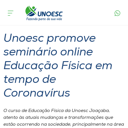
Página
O que
Unoesc promove seminário online Educação
inicial
acontece
Física em tempo de Coronavírus
Cursos
Graduação
Seminário
Joaçaba
Onde estamos
Unoesc promove
Pesquisa
seminário online
Educação Física em
Atendimento ao Estudante
tempo de
Portal de Ensino
Coronavírus
A
Unoesc
O curso de Educação Física da Unoesc Joaçaba,
atento às atuais mudanças e transformações que
Internacionalização
estão ocorrendo na sociedade, principalmente na área