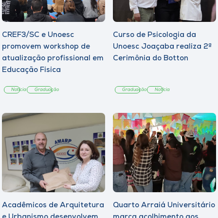
CREF3/SC e Unoesc
Curso de Psicologia da
promovem workshop de
Unoesc Joaçaba realiza 2ª
atualização profissional em
Cerimônia do Botton
Educação Física
Notícia
Graduação
Graduação
Notícia
Acadêmicos de Arquitetura
Quarto Arraiá Universitário
e Urbanismo desenvolvem
marca acolhimento aos