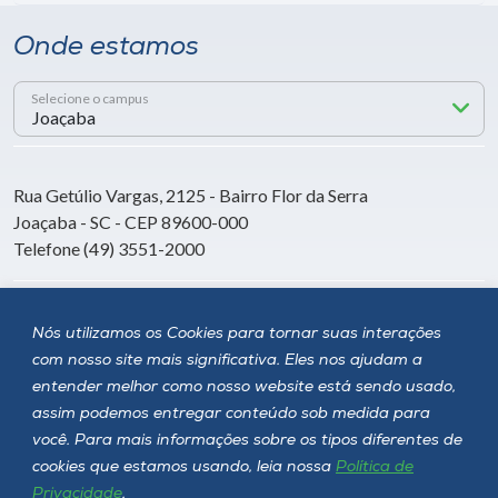
Onde estamos
Selecione o campus
Rua Getúlio Vargas, 2125 - Bairro Flor da Serra
Joaçaba - SC - CEP 89600-000
Telefone (49) 3551-2000
Siga a Unoesc
Nós utilizamos os Cookies para tornar suas interações
com nosso site mais significativa. Eles nos ajudam a
entender melhor como nosso website está sendo usado,
assim podemos entregar conteúdo sob medida para
você. Para mais informações sobre os tipos diferentes de
cookies que estamos usando, leia nossa
Política de
Privacidade
.