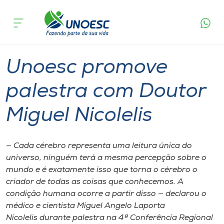
Página
O que
Unoesc promove palestra com Doutor
inicial
acontece
Miguel Nicolelis
Cursos
Graduação
Notícia de evento
Chapecó
Onde estamos
Unoesc promove
Pesquisa
palestra com Doutor
Miguel Nicolelis
Atendimento ao Estudante
Portal de Ensino
— Cada cérebro representa uma leitura única do
universo, ninguém terá a mesma percepção sobre o
mundo e é exatamente isso que torna o cérebro o
A
criador de todas as coisas que conhecemos. A
Unoesc
condição humana ocorre a partir disso — declarou o
médico e cientista Miguel Angelo Laporta
Internacionalização
Nicolelis durante palestra na 4ª Conferência Regional