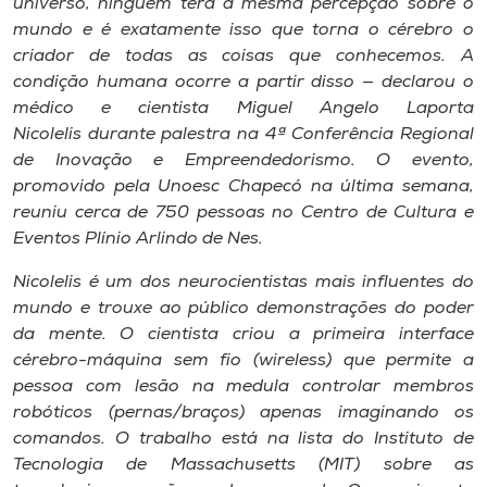
universo, ninguém terá a mesma percepção sobre o
Museu
mundo e é exatamente isso que torna o cérebro o
criador de todas as coisas que conhecemos. A
Unoesc
condição humana ocorre a partir disso — declarou o
Store
médico e cientista Miguel Angelo Laporta
Nicolelis durante palestra na 4ª Conferência Regional
de Inovação e Empreendedorismo. O evento,
promovido pela Unoesc Chapecó na última semana,
Selecione
reuniu cerca de 750 pessoas no Centro de Cultura e
o idioma
Eventos Plínio Arlindo de Nes.
Nicolelis é um dos neurocientistas mais influentes do
mundo e trouxe ao público demonstrações do poder
A+
da mente. O cientista criou a primeira interface
A-
cérebro-máquina sem fio (
wireless
) que permite a
pessoa com lesão na medula controlar membros
robóticos (pernas/braços) apenas imaginando os
comandos. O trabalho está na lista do Instituto de
Tecnologia de Massachusetts (MIT) sobre as