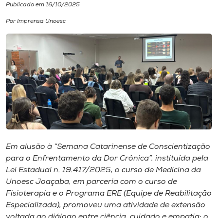
Publicado em 16/10/2025
I.nova
Por Imprensa Unoesc
Diplomados
Cultura
CPA
Biblioteca
Em alusão à “Semana Catarinense de Conscientização
para o Enfrentamento da Dor Crônica”, instituída pela
Editora
Lei Estadual n. 19.417/2025, o curso de Medicina da
Unoesc Joaçaba, em parceria com o curso de
Fisioterapia e o Programa ERE (Equipe de Reabilitação
Rádio
Especializada), promoveu uma atividade de extensão
voltada ao diálogo entre ciência, cuidado e empatia: o