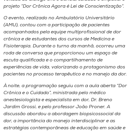
Museu
projeto “Dor Crônica Agora é Lei de Conscientização”.
O evento, realizado no Ambulatório Universitário
Unoesc
(AMU), contou com a participação de pacientes
Store
acompanhados pela equipe multiprofissional de dor
crônica e de estudantes dos cursos de Medicina e
Fisioterapia. Durante o turno da manhã, ocorreu uma
roda de conversa que proporcionou um espaço de
Selecione
escuta qualificada e o compartilhamento de
o idioma
experiências de vida, valorizando o protagonismo dos
pacientes no processo terapêutico e no manejo da dor.
À noite, a programação seguiu com a aula aberta “Dor
A+
Crônica e o Cuidado”, ministrada pelo médico
A-
anestesiologista e especialista em dor, Dr. Breno
Jardim Grossi, e pelo professor João Proner. A
discussão abordou a abordagem biopsicossocial da
dor, a importância do manejo interdisciplinar e as
estratégias contemporâneas de educação em saúde e