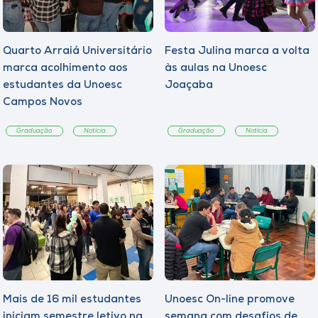
Quarto Arraiá Universitário
Festa Julina marca a volta
marca acolhimento aos
às aulas na Unoesc
estudantes da Unoesc
Joaçaba
Campos Novos
Graduação
Notícia
Graduação
Notícia
Mais de 16 mil estudantes
Unoesc On-line promove
iniciam semestre letivo na
semana com desafios de