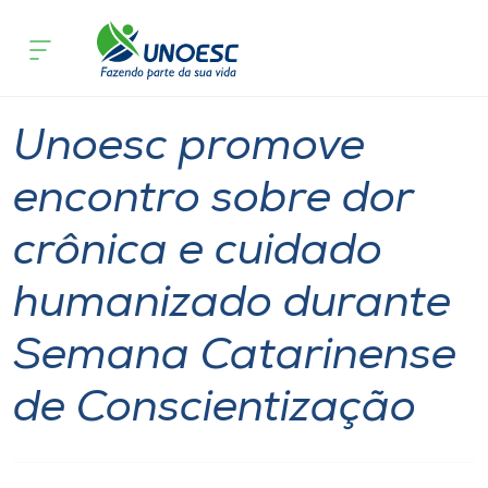
Página inicial
O que acontece
Unoesc promove encontro sobre dor c
Cursos
Graduação
Notícia
Joaçaba
Onde estamos
Unoesc promove
Pesquisa
encontro sobre dor
crônica e cuidado
Atendimento ao Estudante
humanizado durante
Portal de Ensino
Semana Catarinense
A
de Conscientização
Unoesc
Internacionalização