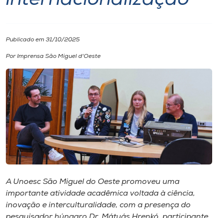
internacionalização
I.nova
Publicado em 31/10/2025
Diplomados
Por Imprensa São Miguel d'Oeste
Cultura
CPA
Biblioteca
Editora
A Unoesc São Miguel do Oeste promoveu uma
importante atividade acadêmica voltada à ciência,
Rádio
inovação e interculturalidade, com a presença do
pesquisador húngaro Dr. Mátyás Hrenkó, participante