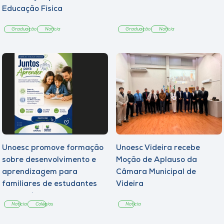
Educação Física
Graduação
Notícia
Graduação
Notícia
Unoesc promove formação
Unoesc Videira recebe
sobre desenvolvimento e
Moção de Aplauso da
aprendizagem para
Câmara Municipal de
familiares de estudantes
Videira
dos Colégios
Notícia
Colégios
Notícia