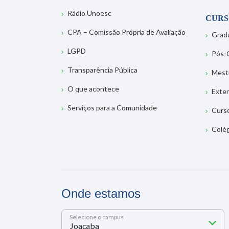
Rádio Unoesc
CURS
CPA – Comissão Própria de Avaliação
Grad
LGPD
Pós-
Transparência Pública
Mest
O que acontece
Exte
Serviços para a Comunidade
Curs
Colé
Onde estamos
Selecione o campus