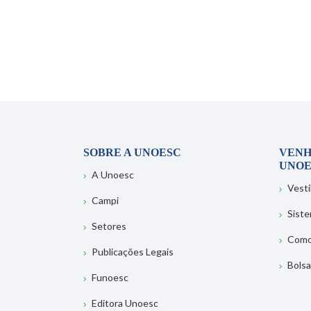
SOBRE A UNOESC
VENH
UNOE
A Unoesc
Vesti
Campi
Sist
Setores
Como
Publicações Legais
Bolsa
Funoesc
Editora Unoesc