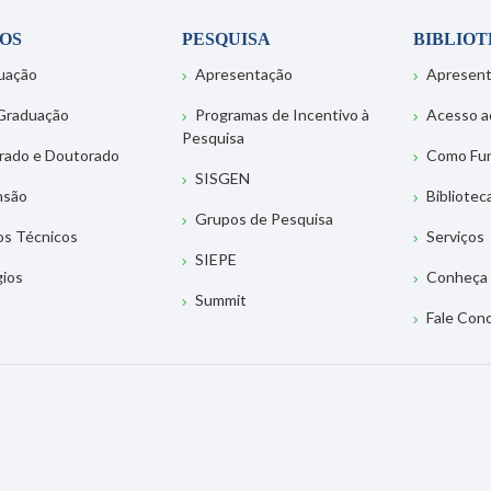
OS
PESQUISA
BIBLIO
uação
Apresentação
Apresen
Graduação
Programas de Incentivo à
Acesso a
Pesquisa
rado e Doutorado
Como Fu
SISGEN
nsão
Bibliotec
Grupos de Pesquisa
os Técnicos
Serviços
SIEPE
gios
Conheça 
Summit
Fale Con