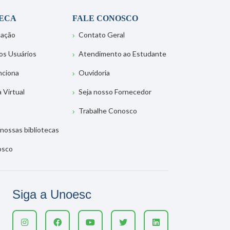
TECA
FALE CONOSCO
tação
Contato Geral
os Usuários
Atendimento ao Estudante
nciona
Ouvidoria
a Virtual
Seja nosso Fornecedor
Trabalhe Conosco
nossas bibliotecas
osco
Siga a Unoesc