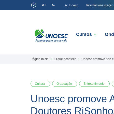
A+
A-
A Unoesc
Internacionalização
Cursos
Ond
Página inicial
O que acontece
Unoesc promove Arte e
Cultura
Graduação
Entretenimento
Unoesc promove Ar
Doutores RiSonhos