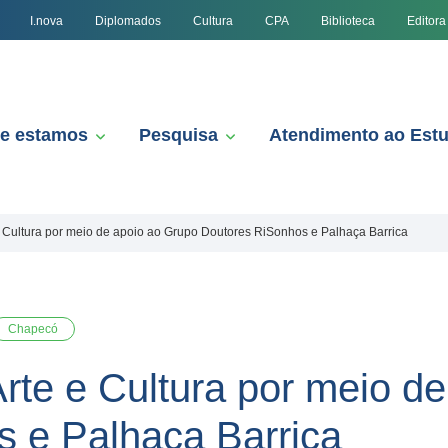
I.nova
Diplomados
Cultura
CPA
Biblioteca
Editora
e estamos
Pesquisa
Atendimento ao Est
 Cultura por meio de apoio ao Grupo Doutores RiSonhos e Palhaça Barrica
Chapecó
te e Cultura por meio de
 e Palhaça Barrica