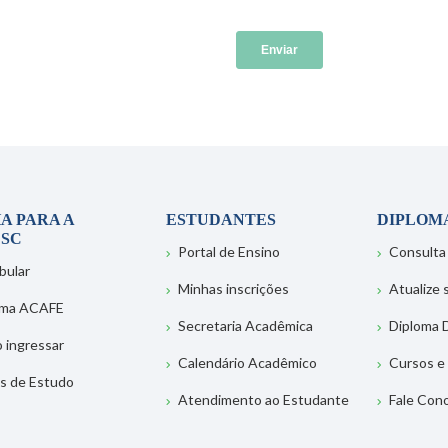
A PARA A
ESTUDANTES
DIPLOM
SC
Portal de Ensino
Consulta
bular
Minhas inscrições
Atualize
ema ACAFE
Secretaria Acadêmica
Diploma D
 ingressar
Calendário Acadêmico
Cursos e
s de Estudo
Atendimento ao Estudante
Fale Con