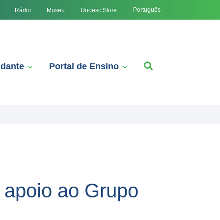
Português
Rádio
Museu
Unoesc Store
udante
Portal de Ensino
 apoio ao Grupo