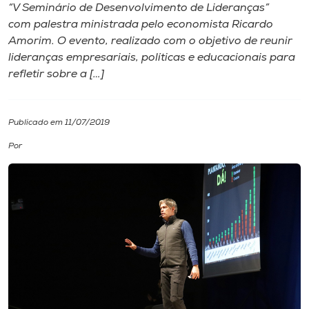
“V Seminário de Desenvolvimento de Lideranças”
com palestra ministrada pelo economista Ricardo
I.nova
Amorim. O evento, realizado com o objetivo de reunir
lideranças empresariais, políticas e educacionais para
Diplomados
refletir sobre a […]
Cultura
Publicado em 11/07/2019
Por
CPA
Biblioteca
Editora
Rádio