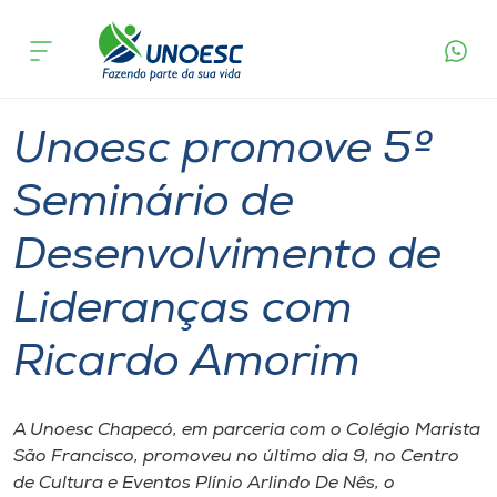
Página
O que
Unoesc promove 5º Seminário de
inicial
acontece
Desenvolvimento de Lideranças com Ricardo
Cursos
Amorim
Graduação
Notícia de evento
Chapecó
Onde estamos
Unoesc promove 5º
Pesquisa
Seminário de
Desenvolvimento de
Atendimento ao Estudante
Lideranças com
Portal de Ensino
Ricardo Amorim
A
Unoesc
A Unoesc Chapecó, em parceria com o Colégio Marista
São Francisco, promoveu no último dia 9, no Centro
Internacionalização
de Cultura e Eventos Plínio Arlindo De Nês, o