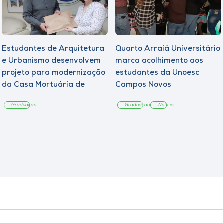
Estudantes de Arquitetura
Quarto Arraiá Universitário
e Urbanismo desenvolvem
marca acolhimento aos
projeto para modernização
estudantes da Unoesc
da Casa Mortuária de
Campos Novos
Tangará
Graduação
Graduação
Notícia