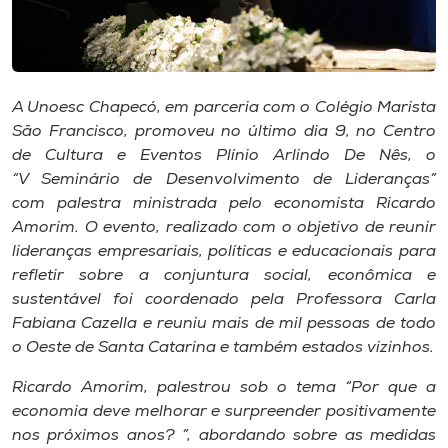
Museu
Unoesc
Store
A Unoesc Chapecó, em parceria com o Colégio Marista
São Francisco, promoveu no último dia 9, no Centro
de Cultura e Eventos Plínio Arlindo De Nês, o
“V Seminário de Desenvolvimento de Lideranças”
Selecione
com palestra ministrada pelo economista Ricardo
o idioma
Amorim. O evento, realizado com o objetivo de reunir
lideranças empresariais, políticas e educacionais para
refletir sobre a conjuntura social, econômica e
A+
sustentável foi coordenado pela Professora Carla
A-
Fabiana Cazella e reuniu mais de mil pessoas de todo
o Oeste de Santa Catarina e também estados vizinhos.
Ricardo Amorim, palestrou sob o tema “Por que a
economia deve melhorar e surpreender positivamente
nos próximos anos? ”, abordando sobre as medidas