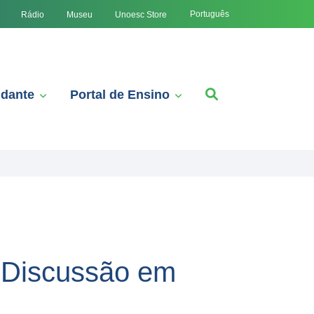
Português
Rádio
Museu
Unoesc Store
udante
Portal de Ensino
 Discussão em