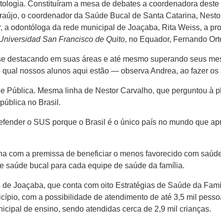
gia. Constituíram a mesa de debates a coordenadora deste cu
raújo, o coordenador da Saúde Bucal de Santa Catarina, Nestor
 a odontóloga da rede municipal de Joaçaba, Rita Weiss, a pr
Universidad San Francisco de Quito
, no Equador, Fernando Ort
se destacando em suas áreas e até mesmo superando seus mestr
 qual nossos alunos aqui estão — observa Andrea, ao fazer os 
úde Pública. Mesma linha de Nestor Carvalho, que perguntou à
ública no Brasil.
fender o SUS porque o Brasil é o único país no mundo que ap
.
ha com a premissa de beneficiar o menos favorecido com saúde
 saúde bucal para cada equipe de saúde da família.
de Joaçaba, que conta com oito Estratégias de Saúde da Famíli
pio, com a possibilidade de atendimento de até 3,5 mil pesso
cipal de ensino, sendo atendidas cerca de 2,9 mil crianças.