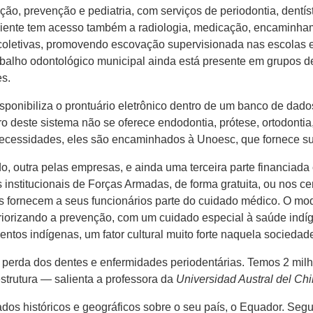
ção, prevenção e pediatria, com serviços de periodontia, dentís
iente tem acesso também a radiologia, medicação, encaminham
 coletivas, promovendo escovação supervisionada nas escolas e 
abalho odontológico municipal ainda está presente em grupos d
es.
sponibiliza o prontuário eletrônico dentro de um banco de dad
ro deste sistema não se oferece endodontia, prótese, ortodontia
cessidades, eles são encaminhados à Unoesc, que fornece sup
do, outra pelas empresas, e ainda uma terceira parte financiad
 institucionais de Forças Armadas, de forma gratuita, ou nos c
s fornecem a seus funcionários parte do cuidado médico. O mo
iorizando a prevenção, com um cuidado especial à saúde indíge
ntos indígenas, um fator cultural muito forte naquela sociedad
 perda dos dentes e enfermidades periodentárias. Temos 2 mi
strutura — salienta a professora da
Universidad Austral del Chi
dos históricos e geográficos sobre o seu país, o Equador. Seg