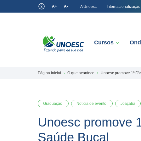
A+
A-
A Unoesc
Internacionalização
Cursos
Ond
Página inicial
O que acontece
Unoesc promove 1º Fór
Graduação
Notícia de evento
Joaçaba
Unoesc promove 1
Saúde Bucal