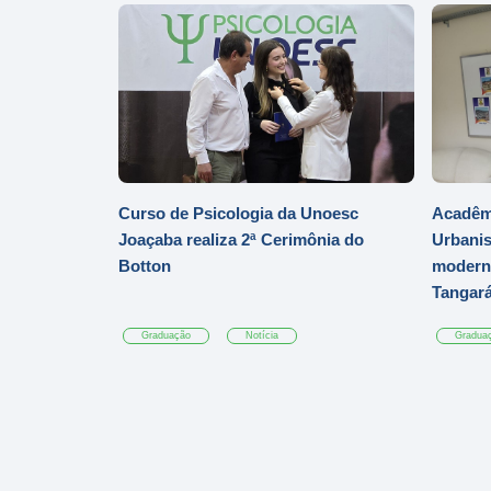
Curso de Psicologia da Unoesc
Acadêmi
Joaçaba realiza 2ª Cerimônia do
Urbanis
Botton
moderni
Tangar
Graduação
Notícia
Gradua