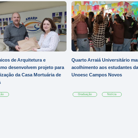
cos de Arquitetura e
Quarto Arraiá Universitário ma
mo desenvolvem projeto para
acolhimento aos estudantes d
zação da Casa Mortuária de
Unoesc Campos Novos
á
ção
Graduação
Notícia