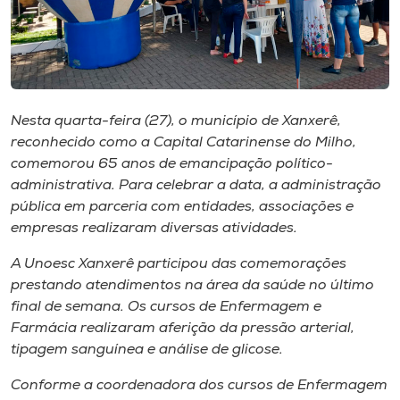
Museu
Unoesc
Store
Nesta quarta-feira (27), o município de Xanxerê,
reconhecido como a Capital Catarinense do Milho,
comemorou 65 anos de emancipação político-
Selecione
o idioma
administrativa. Para celebrar a data, a administração
pública em parceria com entidades, associações e
empresas realizaram diversas atividades.
A+
A Unoesc Xanxerê participou das comemorações
A-
prestando atendimentos na área da saúde no último
final de semana. Os cursos de Enfermagem e
Farmácia realizaram aferição da pressão arterial,
tipagem sanguínea e análise de glicose.
Conforme a coordenadora dos cursos de Enfermagem