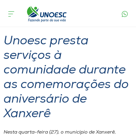
Página
O que
Unoesc presta serviços à comunidade durante as
inicial
acontece
comemorações do aniversário de Xanxerê
Cursos
Graduação
Extensão
Xanxerê
Onde estamos
Unoesc presta
Pesquisa
serviços à
comunidade durante
Atendimento ao Estudante
as comemorações do
Portal de Ensino
aniversário de
A
Xanxerê
Unoesc
Internacionalização
Nesta quarta-feira (27), o município de Xanxerê,