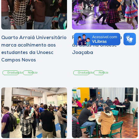
Quarto Arraiá Universitário
Festa Julina marca a volta
marca acolhimento aos
às aulas na Unoesc
estudantes da Unoesc
Joaçaba
Campos Novos
Graduação
Notícia
Graduação
Notícia