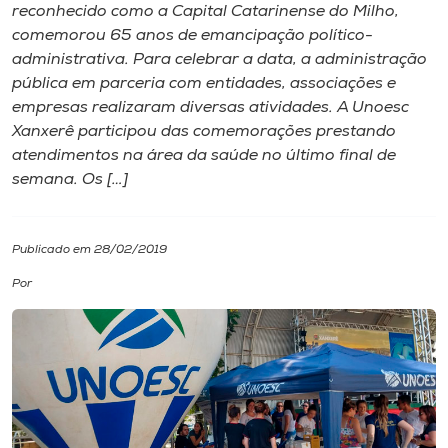
reconhecido como a Capital Catarinense do Milho,
comemorou 65 anos de emancipação político-
I.nova
administrativa. Para celebrar a data, a administração
pública em parceria com entidades, associações e
Diplomados
empresas realizaram diversas atividades. A Unoesc
Xanxerê participou das comemorações prestando
atendimentos na área da saúde no último final de
Cultura
semana. Os […]
CPA
Publicado em 28/02/2019
Biblioteca
Por
Editora
Rádio