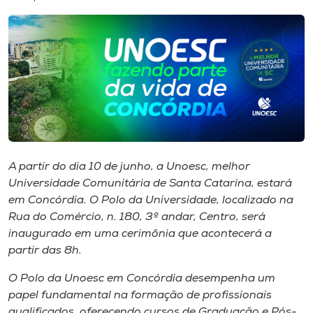
I.nova
Diplomados
Cultura
CPA
A partir do dia 10 de junho, a Unoesc, melhor
Universidade Comunitária de Santa Catarina, estará
Biblioteca
em Concórdia. O Polo da Universidade, localizado na
Rua do Comércio, n. 180, 3º andar, Centro, será
inaugurado em uma cerimônia que acontecerá a
Editora
partir das 8h.
Rádio
O Polo da Unoesc em Concórdia desempenha um
papel fundamental na formação de profissionais
qualificados, oferecendo cursos de Graduação e Pós-