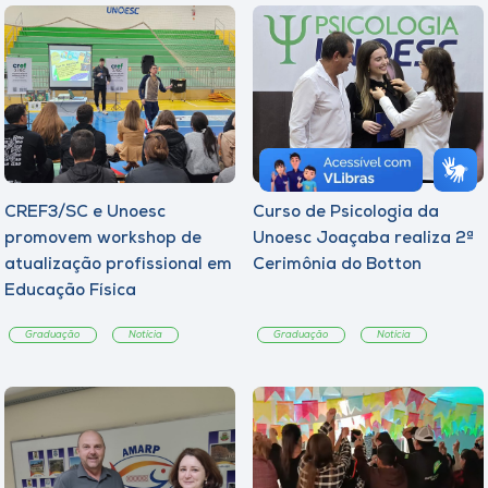
CREF3/SC e Unoesc
Curso de Psicologia da
promovem workshop de
Unoesc Joaçaba realiza 2ª
atualização profissional em
Cerimônia do Botton
Educação Física
Graduação
Notícia
Graduação
Notícia