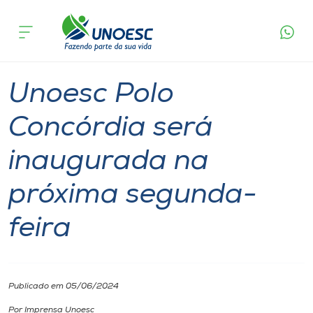
Página
O que
Unoesc Polo Concórdia será inaugurada na
inicial
acontece
próxima segunda-feira
Cursos
Graduação
Polo Concórdia
Onde estamos
Unoesc Polo
Pesquisa
Concórdia será
inaugurada na
Atendimento ao Estudante
próxima segunda-
Portal de Ensino
feira
A
Unoesc
Publicado em 05/06/2024
Internacionalização
Por Imprensa Unoesc