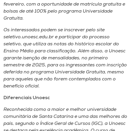
Museu
fevereiro, com a oportunidade de matrícula gratuita e
bolsas de até 100% pelo programa Universidade
Gratuita.
Unoesc
Store
Os interessados podem se inscrever pelo site
seletivo.unoesc.edu.br e participar do processo
seletivo, que utiliza as notas do histórico escolar do
Ensino Médio para classificação. Além disso, a Unoesc
Selecione
garante isenção de mensalidades, no primeiro
o idioma
semestre de 2025, para os ingressantes com inscrição
deferida no programa Universidade Gratuita, mesmo
para aqueles que não forem contemplados com o
benefício oficial.
A+
A-
Diferenciais Unoesc
Reconhecida como a maior e melhor universidade
comunitária de Santa Catarina e uma das melhores do
país, segundo o Índice Geral de Cursos (IGC), a Unoesc
se destaca pela excelência acadêmica. O curso de