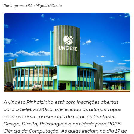
Por Imprensa São Miguel d'Oeste
I.nova
Diplomados
Cultura
CPA
Biblioteca
Editora
A Unoesc Pinhalzinho está com inscrições abertas
para o Seletivo 2025, oferecendo as últimas vagas
para os cursos presenciais de Ciências Contábeis,
Rádio
Design, Direito, Psicologia e a novidade para 2025:
Ciência da Computação. As aulas iniciam no dia 17 de