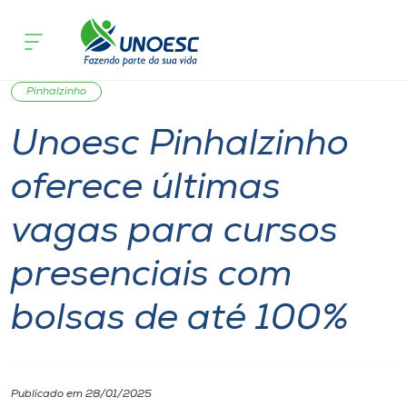
Página inicial
O que acontece
Unoesc Pinhalzinho oferece últimas va
Cursos
Graduação
Notícia
Seletivo Unoesc
Onde estamos
Pinhalzinho
Unoesc Pinhalzinho
Pesquisa
oferece últimas
Atendimento ao Estudante
vagas para cursos
Portal de Ensino
presenciais com
bolsas de até 100%
A
Unoesc
Internacionalização
Publicado em 28/01/2025