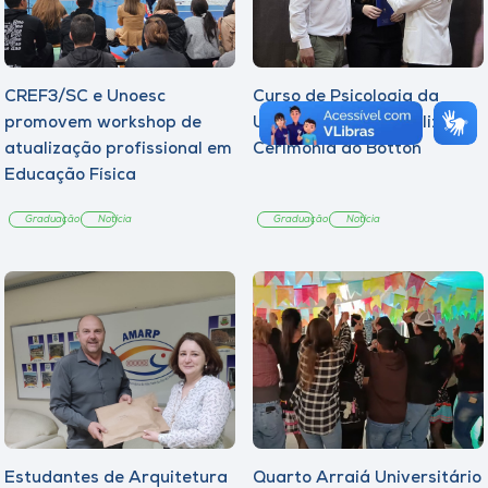
CREF3/SC e Unoesc
Curso de Psicologia da
promovem workshop de
Unoesc Joaçaba realiza 2ª
atualização profissional em
Cerimônia do Botton
Educação Física
Graduação
Notícia
Graduação
Notícia
Estudantes de Arquitetura
Quarto Arraiá Universitário