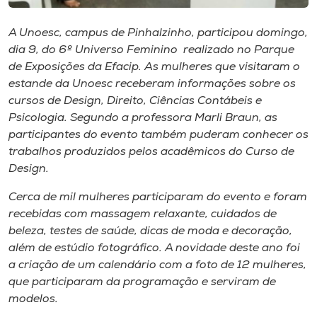
Museu
A Unoesc, campus de Pinhalzinho, participou domingo,
Unoesc
dia 9, do 6º Universo Feminino realizado no Parque
de Exposições da Efacip. As mulheres que visitaram o
Store
estande da Unoesc receberam informações sobre os
cursos de Design, Direito, Ciências Contábeis e
Psicologia. Segundo a professora Marli Braun, as
participantes do evento também puderam conhecer os
Selecione
o idioma
trabalhos produzidos pelos acadêmicos do Curso de
Design.
Cerca de mil mulheres participaram do evento e foram
A+
recebidas com massagem relaxante, cuidados de
A-
beleza, testes de saúde, dicas de moda e decoração,
além de estúdio fotográfico. A novidade deste ano foi
a criação de um calendário com a foto de 12 mulheres,
que participaram da programação e serviram de
modelos.