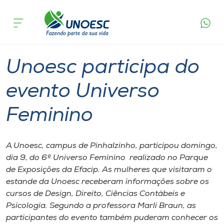
Página
O que
Unoesc participa do evento Universo
inicial
acontece
Feminino
Cursos
Graduação
Geral
Pinhalzinho
Onde estamos
Unoesc participa do
Pesquisa
evento Universo
Feminino
Atendimento ao Estudante
Portal de Ensino
A Unoesc, campus de Pinhalzinho, participou domingo,
dia 9, do 6º Universo Feminino realizado no Parque
de Exposições da Efacip. As mulheres que visitaram o
A
estande da Unoesc receberam informações sobre os
Unoesc
cursos de Design, Direito, Ciências Contábeis e
Psicologia. Segundo a professora Marli Braun, as
Internacionalização
participantes do evento também puderam conhecer os