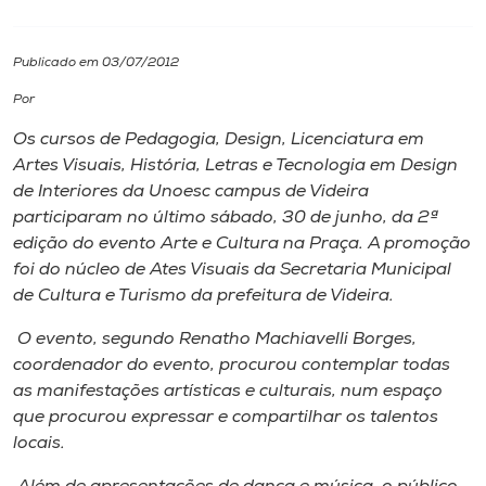
I.nova
Publicado em 03/07/2012
Por
Diplomados
Os cursos de Pedagogia, Design, Licenciatura em
Artes Visuais, História, Letras e Tecnologia em Design
Cultura
de Interiores da Unoesc campus de Videira
participaram no último sábado, 30 de junho, da 2ª
CPA
edição do evento Arte e Cultura na Praça. A promoção
foi do núcleo de Ates Visuais da Secretaria Municipal
de Cultura e Turismo da prefeitura de Videira.
Biblioteca
O evento, segundo Renatho Machiavelli Borges,
coordenador do evento, procurou contemplar todas
Editora
as manifestações artísticas e culturais, num espaço
que procurou expressar e compartilhar os talentos
Rádio
locais.