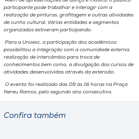
Além de apresentações de dança e música, o público
Museu
participante pode trabalhar e interagir com a
realização de pinturas, grafitagem e outras atividades
Unoesc
de cunho cultural. Várias entidades e segmentos
Store
organizados estiveram participando.
Para a Unoesc, a participação dos acadêmicos
possibilitou a integração com a comunidade externa,
realização de intercâmbio para troca de
Selecione
o idioma
conhecimentos bem como, a divulgação dos cursos de
atividades desenvolvidas através da extensão.
O evento foi realizado das 09 às 16 horas na Praça
A+
Nereu Ramos, pelo segundo ano consecutivo.
A-
Confira também