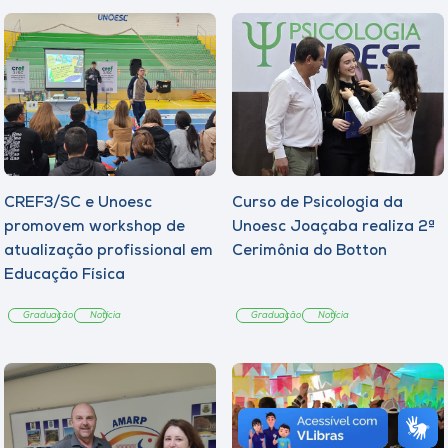
CREF3/SC e Unoesc
Curso de Psicologia da
promovem workshop de
Unoesc Joaçaba realiza 2ª
atualização profissional em
Cerimônia do Botton
Educação Física
Graduação
Notícia
Graduação
Notícia