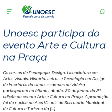
Página
O que
Unoesc participa do evento Arte e
inicial
acontece
Cultura na Praça
Cursos
Graduação
Videira
Onde estamos
Unoesc participa do
Pesquisa
evento Arte e Cultura
na Praça
Atendimento ao Estudante
Portal de Ensino
Os cursos de Pedagogia, Design, Licenciatura em
Artes Visuais, História, Letras e Tecnologia em Design
de Interiores da Unoesc campus de Videira
A
participaram no último sábado, 30 de junho, da 2ª
Unoesc
edição do evento Arte e Cultura na Praça. A promoção
foi do núcleo de Ates Visuais da Secretaria Municipal
Internacionalização
de Cultura e Turismo da […]