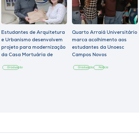
Estudantes de Arquitetura
Quarto Arraiá Universitário
e Urbanismo desenvolvem
marca acolhimento aos
projeto para modernização
estudantes da Unoesc
da Casa Mortuária de
Campos Novos
Tangará
Graduação
Graduação
Notícia