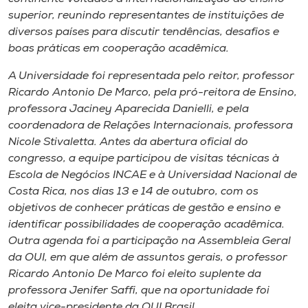
Museu
superior, reunindo representantes de instituições de
diversos países para discutir tendências, desafios e
Unoesc
boas práticas em cooperação acadêmica.
Store
A Universidade foi representada pelo reitor, professor
Ricardo Antonio De Marco, pela pró-reitora de Ensino,
professora Jaciney Aparecida Danielli, e pela
coordenadora de Relações Internacionais, professora
Selecione
o idioma
Nicole Stivaletta. Antes da abertura oficial do
congresso, a equipe participou de visitas técnicas à
Escola de Negócios INCAE e à Universidad Nacional de
Costa Rica, nos dias 13 e 14 de outubro, com os
A+
objetivos de conhecer práticas de gestão e ensino e
A-
identificar possibilidades de cooperação acadêmica.
Outra agenda foi a participação na Assembleia Geral
da OUI, em que além de assuntos gerais, o professor
Ricardo Antonio De Marco foi eleito suplente da
professora Jenifer Saffi, que na oportunidade foi
eleita vice-presidente da OUI Brasil.