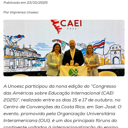
Publicado em 23/10/2025
I.nova
Por Imprensa Unoesc
Diplomados
Cultura
CPA
Biblioteca
A Unoesc participou da nona edição do “Congresso
das Américas sobre Educação Internacional (CAEI
Editora
2025)”, realizado entre os dias 15 e 17 de outubro, no
Centro de Convenções da Costa Rica, em San José. O
Rádio
evento, promovido pela Organização Universitária
Interamericana (OUI), é um dos principais fóruns do
continente voltados à internacionalização do ensino