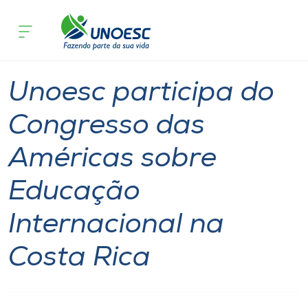
Página inicial
O que acontece
Unoesc participa do Congresso das Am
Cursos
Notícia
International
Onde estamos
Unoesc participa do
Pesquisa
Congresso das
Américas sobre
Atendimento ao Estudante
Educação
Portal de Ensino
Internacional na
A
Costa Rica
Unoesc
Internacionalização