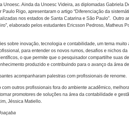
a Unoesc. Ainda da Unoesc Videira, as diplomadas Gabriela De
or Paulo Rigo, apresentaram o artigo “Diferenciação da siste
ocalizadas nos estados de Santa Catarina e São Paulo”. Outro ar
ileiro”, elaborado pelos estudantes Ericsson Pedroso, Matheus
es sobre inovação, tecnologia e contabilidade, um tema muito 
ssional, para entender os novos rumos, desafios e nichos da p
ientíficos, o que permite que o pesquisador compartilhe suas
conhecimento produzido e contribuindo para o avanço da área d
cipantes acompanharam palestras com profissionais de renome.
o com outros profissionais fora do ambiente acadêmico, melhor
rnar promotores de soluções na área da contabilidade e gest
m, Jéssica Matiello.
 Joaçaba