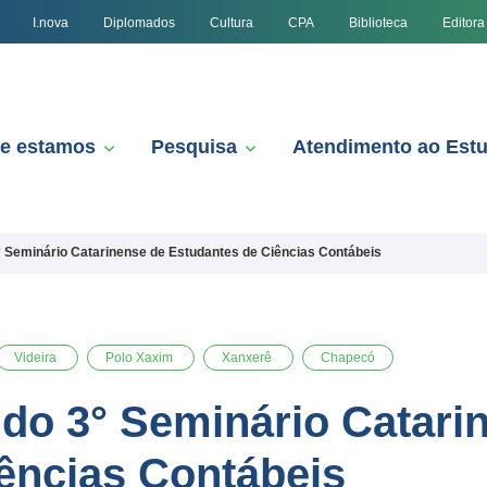
I.nova
Diplomados
Cultura
CPA
Biblioteca
Editora
e estamos
Pesquisa
Atendimento ao Est
° Seminário Catarinense de Estudantes de Ciências Contábeis
Videira
Polo Xaxim
Xanxerê
Chapecó
 do 3° Seminário Catari
ências Contábeis