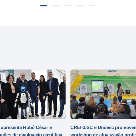
 apresenta Robô César e
CREF3/SC e Unoesc promove
ações de divulgação científica
workshop de atualização profi