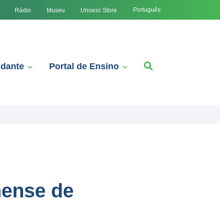
Português
Rádio
Museu
Unoesc Store
udante
Portal de Ensino
nense de