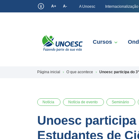
A+
A-
A Unoesc
Internacionalização
Cursos
Ond
Página inicial
O que acontece
Unoesc participa do 3
Notícia
Notícia de evento
Seminário
Unoesc participa
Estudantes de Ci