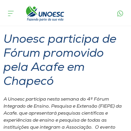
Página
O que
Unoesc participa de Fórum promovido pela
inicial
acontece
Acafe em Chapecó
Cursos
Graduação
Onde estamos
Unoesc participa de
Pesquisa
Fórum promovido
pela Acafe em
Atendimento ao Estudante
Chapecó
Portal de Ensino
A Unoesc participa nesta semana do 4º Fórum
A
Integrado de Ensino, Pesquisa e Extensão (FIEPE) da
Unoesc
Acafe, que apresentará pesquisas científicas e
experiências de ensino e pesquisa de todas as
Internacionalização
instituições que integram a Associação. O evento