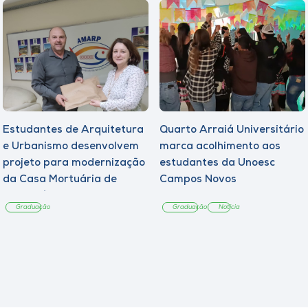
Estudantes de Arquitetura
Quarto Arraiá Universitário
e Urbanismo desenvolvem
marca acolhimento aos
projeto para modernização
estudantes da Unoesc
da Casa Mortuária de
Campos Novos
Tangará
Graduação
Graduação
Notícia