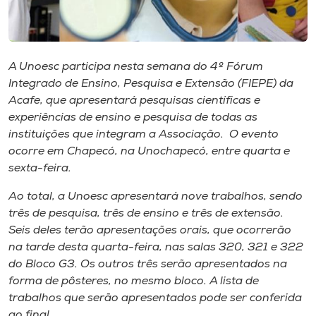
Museu
Unoesc
A Unoesc participa nesta semana do 4º Fórum
Store
Integrado de Ensino, Pesquisa e Extensão (FIEPE) da
Acafe, que apresentará pesquisas científicas e
experiências de ensino e pesquisa de todas as
instituições que integram a Associação. O evento
Selecione
o idioma
ocorre em Chapecó, na Unochapecó, entre quarta e
sexta-feira.
Ao total, a Unoesc apresentará nove trabalhos, sendo
A+
três de pesquisa, três de ensino e três de extensão.
A-
Seis deles terão apresentações orais, que ocorrerão
na tarde desta quarta-feira, nas salas 320, 321 e 322
do Bloco G3. Os outros três serão apresentados na
forma de pôsteres, no mesmo bloco. A lista de
trabalhos que serão apresentados pode ser conferida
ao final.