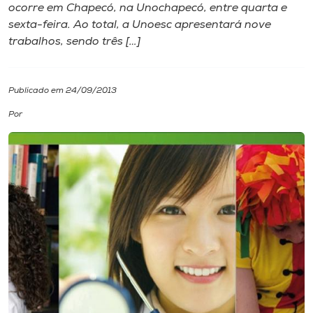
ocorre em Chapecó, na Unochapecó, entre quarta e
sexta-feira. Ao total, a Unoesc apresentará nove
I.nova
trabalhos, sendo três […]
Diplomados
Publicado em 24/09/2013
Cultura
Por
CPA
Biblioteca
Editora
Rádio