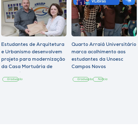
Estudantes de Arquitetura
Quarto Arraiá Universitário
e Urbanismo desenvolvem
marca acolhimento aos
projeto para modernização
estudantes da Unoesc
da Casa Mortuária de
Campos Novos
Tangará
Graduação
Graduação
Notícia