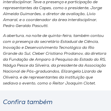
Museu
interdisciplinar. Teve a presença e participação de
representantes da Capes, como o presidente, Jorge
Almeida Guimarães, o diretor de avaliação, Lívio
Unoesc
Amaral, e o coordenador da área interdisciplinar,
Store
Pedro Geraldo Pascutti.
A abertura, na noite de quinta-feira, também contou
com a presença do secretário Estadual de Ciência,
Selecione
Inovação e Desenvolvimento Tecnológico do Rio
o idioma
Grande do Sul, Cleber Cristiano Prodanov, da diretora
da Fundação de Amparo à Pesquisa do Estado do RS,
Nádya Pesce da Silveira, da presidente da Associação
Nacional de Pós-graduandos, Elizangela Lizardo de
A+
Oliveira, e de representantes da instituição que
A-
sediava o evento, como o Reitor Joaquim Clotet.
Confira também