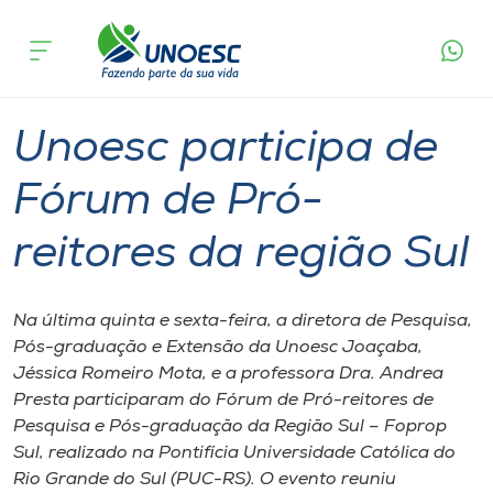
Página
O que
Unoesc participa de Fórum de Pró-reitores
inicial
acontece
da região Sul
Cursos
Graduação
Onde estamos
Unoesc participa de
Pesquisa
Fórum de Pró-
reitores da região Sul
Atendimento ao Estudante
Portal de Ensino
Na última quinta e sexta-feira, a diretora de Pesquisa,
Pós-graduação e Extensão da Unoesc Joaçaba,
Jéssica Romeiro Mota, e a professora Dra. Andrea
A
Presta participaram do Fórum de Pró-reitores de
Unoesc
Pesquisa e Pós-graduação da Região Sul – Foprop
Sul, realizado na Pontifícia Universidade Católica do
Internacionalização
Rio Grande do Sul (PUC-RS). O evento reuniu