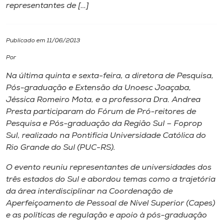
representantes de […]
I.nova
Publicado em 11/06/2013
Diplomados
Por
Na última quinta e sexta-feira, a diretora de Pesquisa,
Cultura
Pós-graduação e Extensão da Unoesc Joaçaba,
Jéssica Romeiro Mota, e a professora Dra. Andrea
CPA
Presta participaram do Fórum de Pró-reitores de
Pesquisa e Pós-graduação da Região Sul – Foprop
Sul, realizado na Pontifícia Universidade Católica do
Biblioteca
Rio Grande do Sul (PUC-RS).
O evento reuniu representantes de universidades dos
Editora
três estados do Sul e abordou temas como a trajetória
da área interdisciplinar na Coordenação de
Rádio
Aperfeiçoamento de Pessoal de Nível Superior (Capes)
e as políticas de regulação e apoio à pós-graduação