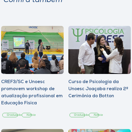
Confira também
CREF3/SC e Unoesc
Curso de Psicologia da
promovem workshop de
Unoesc Joaçaba realiza 2ª
atualização profissional em
Cerimônia do Botton
Educação Física
Graduação
Notícia
Graduação
Notícia