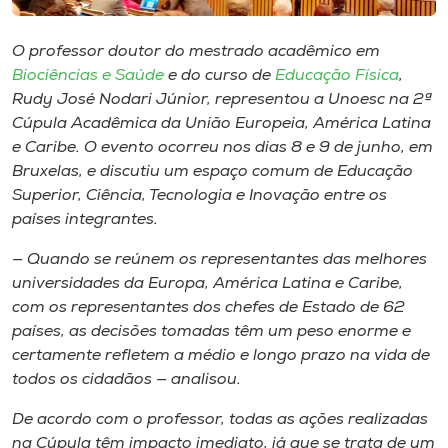
Museu
O professor doutor do mestrado acadêmico em
Unoesc
Biociências e Saúde
e do curso de
Educação Física
,
Store
Rudy José Nodari Júnior, representou a Unoesc na 2ª
Cúpula Acadêmica da União Europeia, América Latina
e Caribe. O evento ocorreu nos dias 8 e 9 de junho, em
Bruxelas, e discutiu um espaço comum de Educação
Selecione
Superior, Ciência, Tecnologia e Inovação entre os
o idioma
países integrantes.
— Quando se reúnem os representantes das melhores
universidades da Europa, América Latina e Caribe,
A+
com os representantes dos chefes de Estado de 62
A-
países, as decisões tomadas têm um peso enorme e
certamente refletem a médio e longo prazo na vida de
todos os cidadãos — analisou.
De acordo com o professor, todas as ações realizadas
na Cúpula têm impacto imediato, já que se trata de um