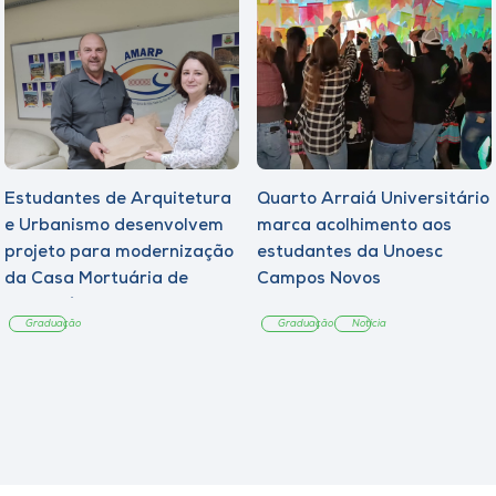
Estudantes de Arquitetura
Quarto Arraiá Universitário
e Urbanismo desenvolvem
marca acolhimento aos
projeto para modernização
estudantes da Unoesc
da Casa Mortuária de
Campos Novos
Tangará
Graduação
Graduação
Notícia