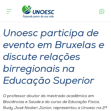
Página
O que
Unoesc participa de evento em Bruxelas e
inicial
acontece
discute relações birregionais na Educação
Cursos
Superior
Graduação
Geral
Onde estamos
Unoesc participa de
Pesquisa
evento em Bruxelas e
discute relações
Atendimento ao Estudante
birregionais na
Portal de Ensino
Educação Superior
A
Unoesc
O professor doutor do mestrado acadêmico em
Biociências e Saúde e do curso de Educação Física,
Internacionalização
Rudy José Nodari Júnior, representou a Unoesc na 2ª