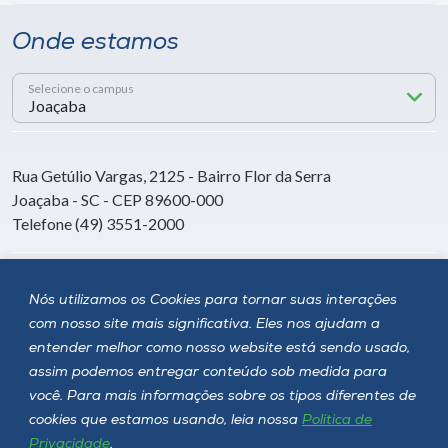
Onde estamos
Selecione o campus
Rua Getúlio Vargas, 2125 - Bairro Flor da Serra
Joaçaba - SC - CEP 89600-000
Telefone (49) 3551-2000
Siga a Unoesc
Nós utilizamos os Cookies para tornar suas interações
com nosso site mais significativa. Eles nos ajudam a
entender melhor como nosso website está sendo usado,
assim podemos entregar conteúdo sob medida para
você. Para mais informações sobre os tipos diferentes de
cookies que estamos usando, leia nossa
Política de
Privacidade
.