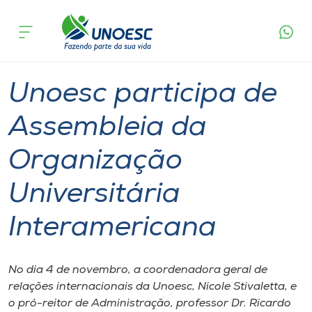
Página
O que
Unoesc participa de Assembleia da
inicial
acontece
Organização Universitária Interamericana
Cursos
Graduação
International
Onde estamos
Unoesc participa de
Pesquisa
Assembleia da
Organização
Atendimento ao Estudante
Universitária
Portal de Ensino
Interamericana
A
Unoesc
No dia 4 de novembro, a coordenadora geral de
relações internacionais da Unoesc, Nicole Stivaletta, e
Internacionalização
o pró-reitor de Administração, professor Dr. Ricardo