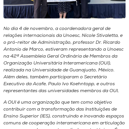
Museu
Unoesc
Store
No dia 4 de novembro, a coordenadora geral de
relações internacionais da Unoesc, Nicole Stivaletta, e
o pró-reitor de Administração, professor Dr. Ricardo
Antonio de Marco, estiveram representando a Unoesc
Selecione
na 42ª Assembleia Geral Ordinária de Membros da
o idioma
Organização Universitária Interamericana (OUI),
realizada na Universidade de Guanajuato, México.
Além deles, também participaram o Secretário
Executivo da Acafe, Paulo Ivo Koehntopp, e outros
A+
representantes das universidades membros da OUI,
A-
A OUI é uma organização que tem como objetivo
contribuir com a transformação das Instituições de
Ensino Superior (IES), construindo e inovando espaços
comuns de cooperação interamericana em articulação