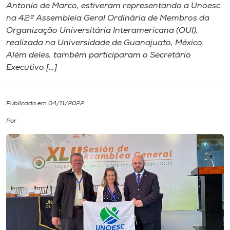
Antonio de Marco, estiveram representando a Unoesc
na 42ª Assembleia Geral Ordinária de Membros da
I.nova
Organização Universitária Interamericana (OUI),
realizada na Universidade de Guanajuato, México.
Diplomados
Além deles, também participaram o Secretário
Executivo […]
Cultura
Publicado em 04/11/2022
CPA
Por
Biblioteca
Editora
Rádio