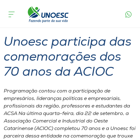
Página
O que
Unoesc participa das comemorações dos 70
inicial
acontece
anos da ACIOC
Cursos
Graduação
Joaçaba
Onde estamos
Unoesc participa das
Pesquisa
comemorações dos
70 anos da ACIOC
Atendimento ao Estudante
Portal de Ensino
Programação contou com a participação de
empresários, lideranças políticas e empresariais,
profissionais da região, professores e estudantes da
A
ACSA Na última quarta-feira, dia 22 de setembro, a
Unoesc
Associação Comercial e Industrial do Oeste
Catarinense (ACIOC) completou 70 anos e a Unoesc foi
Internacionalização
parceira dessa entidade na comemoração que trouxe