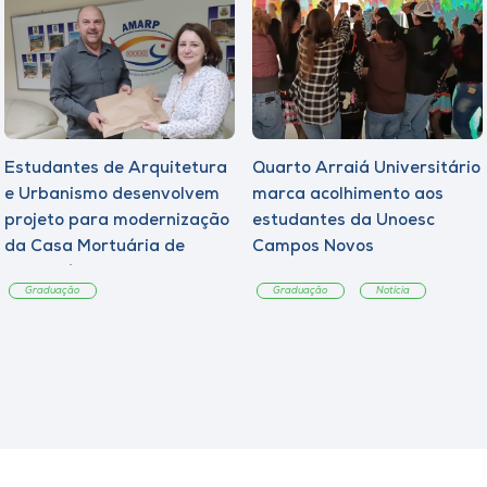
Estudantes de Arquitetura
Quarto Arraiá Universitário
e Urbanismo desenvolvem
marca acolhimento aos
projeto para modernização
estudantes da Unoesc
da Casa Mortuária de
Campos Novos
Tangará
Graduação
Graduação
Notícia