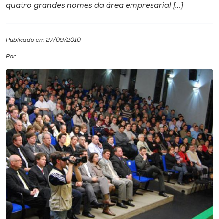
quatro grandes nomes da área empresarial […]
I.nova
Publicado em 27/09/2010
Diplomados
Por
Cultura
CPA
Biblioteca
Editora
Rádio