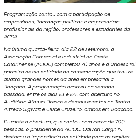
Museu
Programação contou com a participação de
Unoesc
empresários, lideranças políticas e empresariais,
profissionais da região, professores e estudantes da
Store
ACSA
Na última quarta-feira, dia 22 de setembro, a
Associação Comercial e Industrial do Oeste
Selecione
o idioma
Catarinense (ACIOC) completou 70 anos e a Unoesc foi
parceira dessa entidade na comemoração que trouxe
quatro grandes nomes da área empresarial a
Joaçaba. A programação ocorreu na semana
A+
passada, entre os dias 21 e 24, com abertura no
A-
Auditório Afonso Dresch e demais eventos no Teatro
Alfredo Sigwalt e Clube Cruzeiro, ambos em Joaçaba.
Durante a abertura, que contou com cerca de 700
pessoas, o presidente da ACIOC, Odivan Cargnin,
destacou a importância da entidade para as regiões