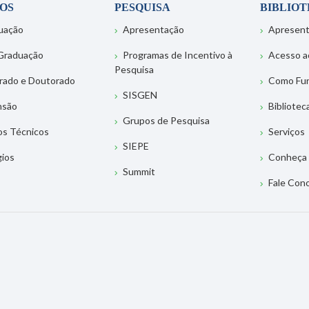
OS
PESQUISA
BIBLIO
uação
Apresentação
Apresen
Graduação
Programas de Incentivo à
Acesso a
Pesquisa
rado e Doutorado
Como Fu
SISGEN
nsão
Bibliotec
Grupos de Pesquisa
os Técnicos
Serviços
SIEPE
gios
Conheça 
Summit
Fale Con