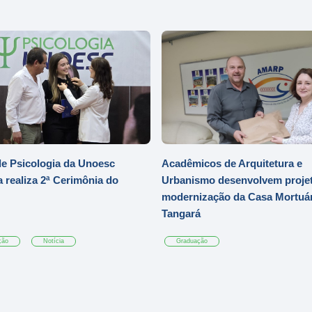
e Psicologia da Unoesc
Acadêmicos de Arquitetura e
 realiza 2ª Cerimônia do
Urbanismo desenvolvem projet
modernização da Casa Mortuár
Tangará
ção
Notícia
Graduação