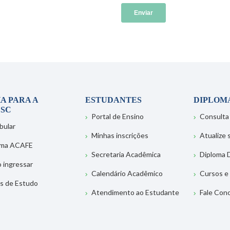
A PARA A
ESTUDANTES
DIPLOM
SC
Portal de Ensino
Consulta
bular
Minhas inscrições
Atualize
ema ACAFE
Secretaria Acadêmica
Diploma D
 ingressar
Calendário Acadêmico
Cursos e
s de Estudo
Atendimento ao Estudante
Fale Con