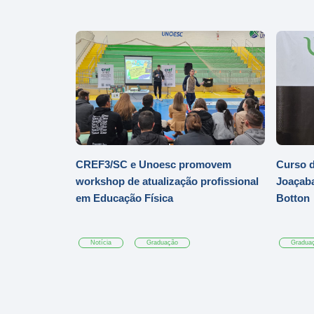
CREF3/SC e Unoesc promovem
Curso d
workshop de atualização profissional
Joaçaba
em Educação Física
Botton
Notícia
Graduação
Gradua