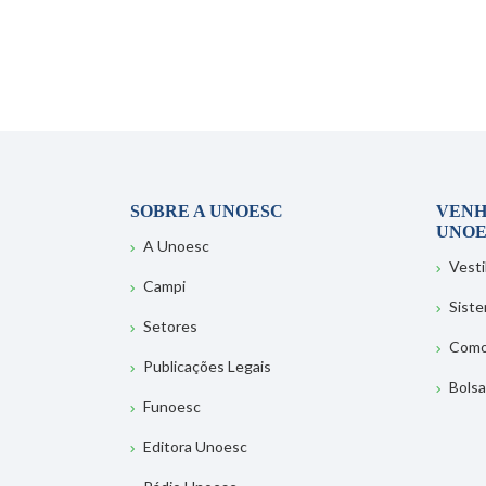
SOBRE A UNOESC
VENH
UNOE
A Unoesc
Vesti
Campi
Sist
Setores
Como
Publicações Legais
Bolsa
Funoesc
Editora Unoesc