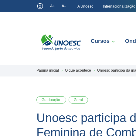
A+
A-
A Unoesc
Internacionalização
Cursos
Ond
Página inicial
O que acontece
Unoesc participa da i
Graduação
Geral
Unoesc participa 
Feminina de Comb