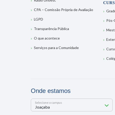
Rádio Unoesc
CURS
CPA – Comissão Própria de Avaliação
Grad
LGPD
Pós-
Transparência Pública
Mest
O que acontece
Exte
Serviços para a Comunidade
Curs
Colé
Onde estamos
Selecione o campus