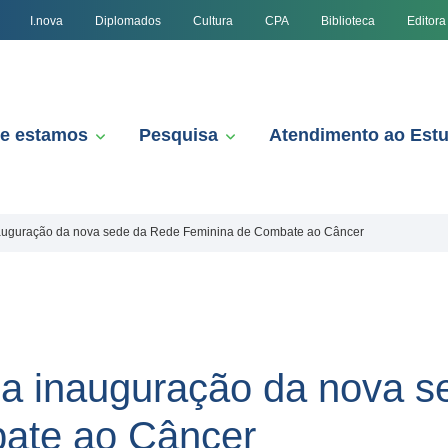
I.nova
Diplomados
Cultura
CPA
Biblioteca
Editora
e estamos
Pesquisa
Atendimento ao Est
nauguração da nova sede da Rede Feminina de Combate ao Câncer
da inauguração da nova 
ate ao Câncer