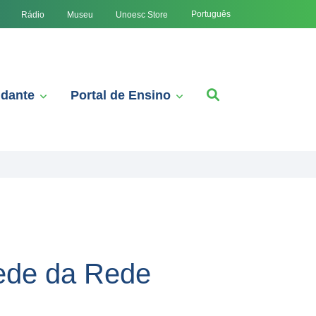
Português
Rádio
Museu
Unoesc Store
udante
Portal de Ensino
sede da Rede