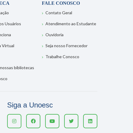
TECA
FALE CONOSCO
tação
Contato Geral
os Usuários
Atendimento ao Estudante
nciona
Ouvidoria
a Virtual
Seja nosso Fornecedor
Trabalhe Conosco
nossas bibliotecas
osco
Siga a Unoesc