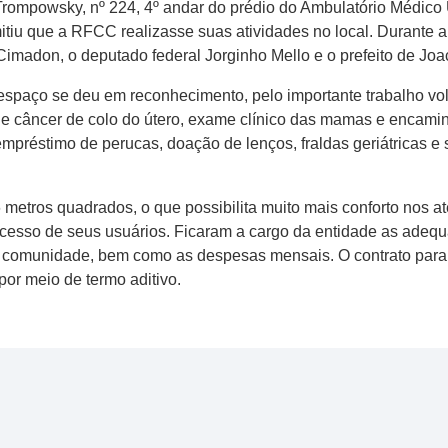
rompowsky, nº 224, 4º andar do prédio do Ambulatório Médico 
itiu que a RFCC realizasse suas atividades no local. Durante 
Cimadon, o deputado federal Jorginho Mello e o prefeito de Joa
espaço se deu em reconhecimento, pelo importante trabalho vol
 de câncer de colo do útero, exame clínico das mamas e enca
mpréstimo de perucas, doação de lenços, fraldas geriátricas e
tros quadrados, o que possibilita muito mais conforto nos ate
o acesso de seus usuários. Ficaram a cargo da entidade as adequ
à comunidade, bem como as despesas mensais. O contrato para 
por meio de termo aditivo.