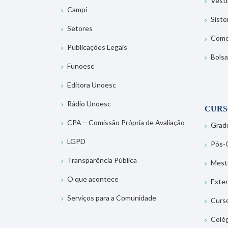
Vesti
Campi
Sist
Setores
Como
Publicações Legais
Bolsa
Funoesc
Editora Unoesc
Rádio Unoesc
CURS
CPA – Comissão Própria de Avaliação
Grad
LGPD
Pós-
Transparência Pública
Mest
O que acontece
Exte
Serviços para a Comunidade
Curs
Colé