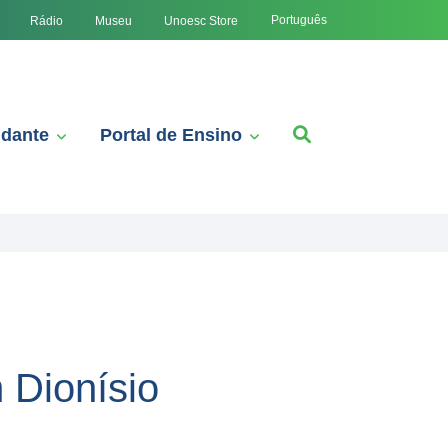
Português
Rádio
Museu
Unoesc Store
udante
Portal de Ensino
 Dionísio