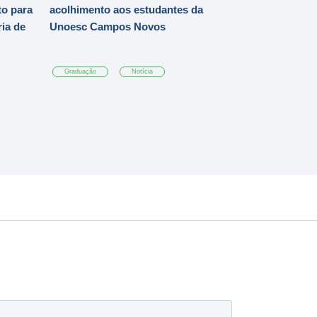
o para
acolhimento aos estudantes da
ia de
Unoesc Campos Novos
Graduação
Notícia