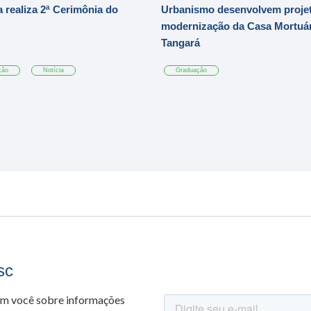
 realiza 2ª Cerimônia do
Urbanismo desenvolvem projet
modernização da Casa Mortuár
Tangará
ção
Notícia
Graduação
sc
om você sobre informações