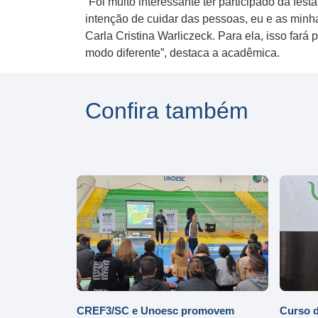
“Foi muito interessante ter participado da fe
intenção de cuidar das pessoas, eu e as minh
Carla Cristina Warliczeck. Para ela, isso fará
modo diferente”, destaca a acadêmica.
Confira também
CREF3/SC e Unoesc promovem
Curso d