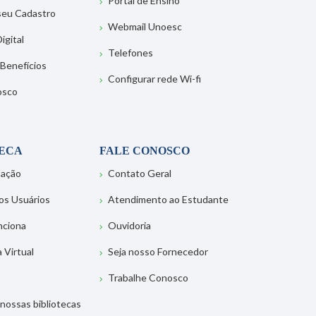
Portal de Ensino
 seu Cadastro
Webmail Unoesc
igital
Telefones
 Benefícios
Configurar rede Wi-fi
osco
TECA
FALE CONOSCO
tação
Contato Geral
os Usuários
Atendimento ao Estudante
nciona
Ouvidoria
a Virtual
Seja nosso Fornecedor
Trabalhe Conosco
nossas bibliotecas