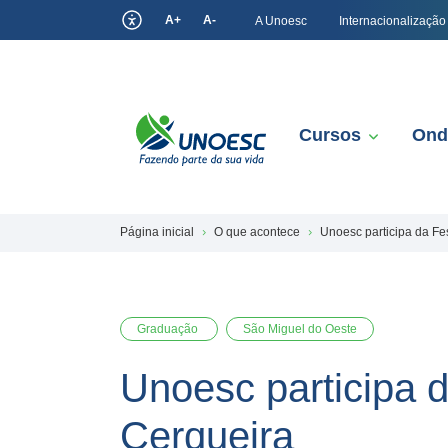
A+
A-
A Unoesc
Internacionalização
Cursos
Ond
Página inicial
O que acontece
Unoesc participa da Fe
Graduação
São Miguel do Oeste
Unoesc participa 
Cerqueira