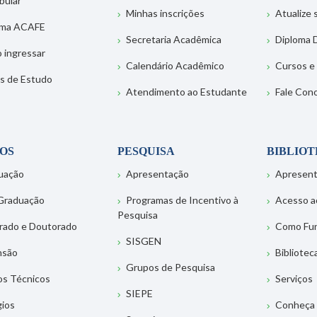
bular
Minhas inscrições
Atualize
ema ACAFE
Secretaria Acadêmica
Diploma D
 ingressar
Calendário Acadêmico
Cursos e
s de Estudo
Atendimento ao Estudante
Fale Con
OS
PESQUISA
BIBLIO
uação
Apresentação
Apresen
Graduação
Programas de Incentivo à
Acesso a
Pesquisa
rado e Doutorado
Como Fu
SISGEN
nsão
Bibliotec
Grupos de Pesquisa
os Técnicos
Serviços
SIEPE
gios
Conheça 